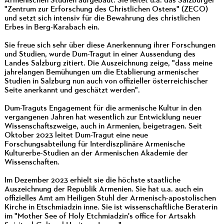
Armenischen Studien aufgebaut. Sie leitet u.a. das Salzburger
"Zentrum zur Erforschung des Christlichen Ostens" (ZECO)
und setzt sich intensiv für die Bewahrung des christlichen
Erbes in Berg-Karabach ein.
Sie freue sich sehr über diese Anerkennung ihrer Forschungen
und Studien, wurde Dum-Tragut in einer Aussendung des
Landes Salzburg zitiert. Die Auszeichnung zeige, "dass meine
jahrelangen Bemühungen um die Etablierung armenischer
Studien in Salzburg nun auch von offizieller österreichischer
Seite anerkannt und geschätzt werden".
Dum-Traguts Engagement für die armenische Kultur in den
vergangenen Jahren hat wesentlich zur Entwicklung neuer
Wissenschaftszweige, auch in Armenien, beigetragen. Seit
Oktober 2023 leitet Dum-Tragut eine neue
Forschungsabteilung für Interdiszplinäre Armenische
Kulturerbe-Studien an der Armenischen Akademie der
Wissenschaften.
Im Dezember 2023 erhielt sie die höchste staatliche
Auszeichnung der Republik Armenien. Sie hat u.a. auch ein
offizielles Amt am Heiligen Stuhl der Armenisch-apostolischen
Kirche in Etschmiadzin inne. Sie ist wissenschaftliche Beraterin
im "Mother See of Holy Etchmiadzin's office for Artsakh