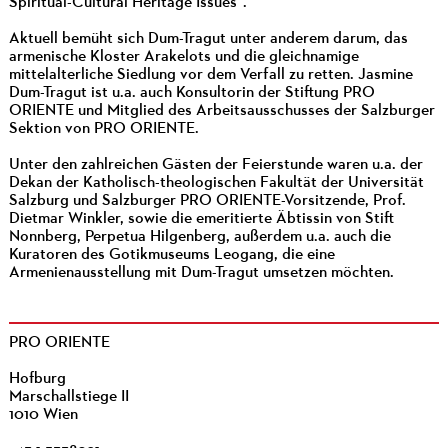
Spiritual-Cultural Heritage Issues".
Aktuell bemüht sich Dum-Tragut unter anderem darum, das
armenische Kloster Arakelots und die gleichnamige
mittelalterliche Siedlung vor dem Verfall zu retten. Jasmine
Dum-Tragut ist u.a. auch Konsultorin der Stiftung PRO
ORIENTE und Mitglied des Arbeitsausschusses der Salzburger
Sektion von PRO ORIENTE.
Unter den zahlreichen Gästen der Feierstunde waren u.a. der
Dekan der Katholisch-theologischen Fakultät der Universität
Salzburg und Salzburger PRO ORIENTE-Vorsitzende, Prof.
Dietmar Winkler, sowie die emeritierte Äbtissin von Stift
Nonnberg, Perpetua Hilgenberg, außerdem u.a. auch die
Kuratoren des Gotikmuseums Leogang, die eine
Armenienausstellung mit Dum-Tragut umsetzen möchten.
PRO ORIENTE
Hofburg
Marschallstiege II
1010 Wien