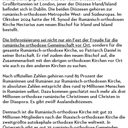
Großbritannien ist London, jener der Diözese Irland/Island
befindet sich in Dublin. Die beiden Diözesen gehören zur
rumänisch-orthodoxen Metropolie West- und Südeuropas. Im
Oktober 2024 hatte der Hl. Synod der Rumänisch-orthodoxen
Kirche Nectarius zum neuen Bischof für Irland und Island
bestellt.
Die Inthronisierung sei nicht nur ein Fest der Freude für die
rumänische orthodoxe Gemeinschaft vor Ort
, sondern für die
gesamte Rumänisch-orthodoxe Kirche, so Patriarch Daniel in
seiner Botschaft. Er rief zudem den neuen Bischof auf, die
Zusammenarbeit mit den übrigen orthodoxen Kirchen vor Ort
wie auch zu den anderen Kirchen zu suchen.
Nach offiziellen Zahlen gehören rund 85 Prozent der
Rumäninnen und Rumänen zur Rumänisch-orthodoxen Kirche,
in absoluten Zahlen entspricht dies rund 19 Millionen Menschen
in Rumänien selbst. Dazu kommen geschätzt noch mehr als drei
Millionen orthodoxe rumänische Christinnen und Christen in
der Diaspora. Es gibt zwölf Auslandsdiözesen.
Demnach ist die Rumänisch-orthodoxe Kirche mit gut 22
Millionen Mitgliedern nach der Russisch-orthodoxen Kirche die
zweitgrößte autokephale orthodoxe Kirche weltweit. In
Österreich gibt es gut 25 rumänisch-orthodoxe Gemeinden.