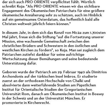
der sich auch PRO ORIENTE verpflichtet fühlt. Wörtlich
schreibt Koja: "Als PRO ORIENTE wissen wir das sichtbare
Engagement des Ökumenischen Patriarchats für eine größere
ökumenische Annäherung sehr zu schätzen, auch im Hinblick
auf ein gemeinsames Osterdatum, das hoffentlich bald alle
Christen weltweit jährlich feiern können."
In diesem Jahr, in dem sich das Konzil von Nicäa zum 1.700sten
Mal jährt, freue sich die Stiftung "auf die Fortsetzung unserer
Mission, eine wachsende Gemeinschaft zwischen den
christlichen Brüdern und Schwestern in den östlichen und
westlichen Kirchen zu fördern", so Koja. Man sei zugleich dem
Patriarchen zutiefst dankbar für seine aufrichtige
Wertschätzung dieser Bemühungen und seine bedeutende
Unterstützung dafür.
Geboren wurde der Patriarch am 29. Februar 1940 als Dimitrios
Archondonis auf der türkischen Insel Imbros. Er studierte
zuerst an der orthodoxen Hochschule von Chalki und
absolvierte dann weiterführende Studien am Päpstlichen
Institut für Orientalische Studien der Gregorianischen
Universität Rom, danach am Ökumenischen Institut in Bossey
in der Schweiz und an der Universität München. Er
promovierte in Kirchenrecht.