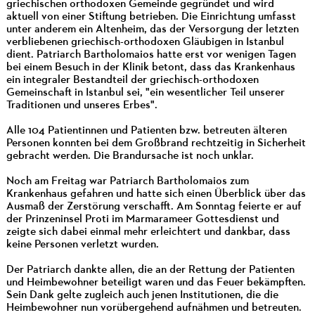
griechischen orthodoxen Gemeinde gegründet und wird
aktuell von einer Stiftung betrieben. Die Einrichtung umfasst
unter anderem ein Altenheim, das der Versorgung der letzten
verbliebenen griechisch-orthodoxen Gläubigen in Istanbul
dient. Patriarch Bartholomaios hatte erst vor wenigen Tagen
bei einem Besuch in der Klinik betont, dass das Krankenhaus
ein integraler Bestandteil der griechisch-orthodoxen
Gemeinschaft in Istanbul sei, "ein wesentlicher Teil unserer
Traditionen und unseres Erbes".
Alle 104 Patientinnen und Patienten bzw. betreuten älteren
Personen konnten bei dem Großbrand rechtzeitig in Sicherheit
gebracht werden. Die Brandursache ist noch unklar.
Noch am Freitag war Patriarch Bartholomaios zum
Krankenhaus gefahren und hatte sich einen Überblick über das
Ausmaß der Zerstörung verschafft. Am Sonntag feierte er auf
der Prinzeninsel Proti im Marmarameer Gottesdienst und
zeigte sich dabei einmal mehr erleichtert und dankbar, dass
keine Personen verletzt wurden.
Der Patriarch dankte allen, die an der Rettung der Patienten
und Heimbewohner beteiligt waren und das Feuer bekämpften.
Sein Dank gelte zugleich auch jenen Institutionen, die die
Heimbewohner nun vorübergehend aufnähmen und betreuten.