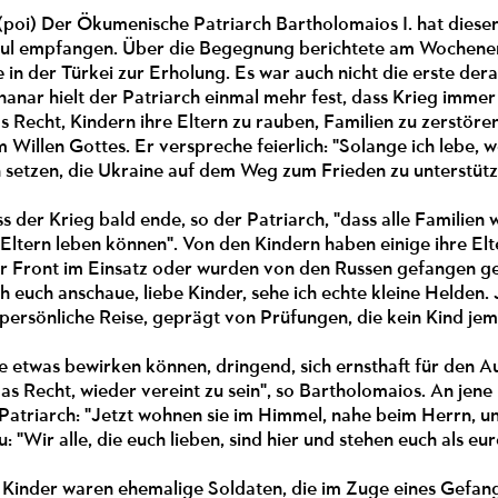
5 (poi) Der Ökumenische Patriarch Bartholomaios I. hat diese
nbul empfangen. Über die Begegnung berichtete am Wochene
 in der Türkei zur Erholung. Es war auch nicht die erste de
anar hielt der Patriarch einmal mehr fest, dass Krieg immer 
Recht, Kindern ihre Eltern zu rauben, Familien zu zerstören
Willen Gottes. Er verspreche feierlich: "Solange ich lebe, w
 setzen, die Ukraine auf dem Weg zum Frieden zu unterstütz
ss der Krieg bald ende, so der Patriarch, "dass alle Familien
 Eltern leben können". Von den Kindern haben einige ihre El
er Front im Einsatz oder wurden von den Russen gefangen g
h euch anschaue, liebe Kinder, sehe ich echte kleine Helden.
 persönliche Reise, geprägt von Prüfungen, die kein Kind jema
 die etwas bewirken können, dringend, sich ernsthaft für den
das Recht, wieder vereint zu sein", so Bartholomaios. An jene
Patriarch: "Jetzt wohnen sie im Himmel, nahe beim Herrn, u
: "Wir alle, die euch lieben, sind hier und stehen euch als eur
r Kinder waren ehemalige Soldaten, die im Zuge eines Gefa