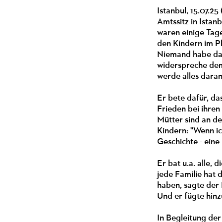
Istanbul, 15.07.2
Amtssitz in Ista
waren einige Tage
den Kindern im Ph
Niemand habe das 
widerspreche dem 
werde alles daran
Er bete dafür, da
Frieden bei ihren
Mütter sind an d
Kindern: "Wenn ic
Geschichte - eine
Er bat u.a. alle,
jede Familie hat 
haben, sagte der 
Und er fügte hinzu
In Begleitung de