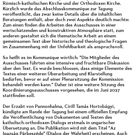
Römisch-katholischen Kirche und der Orthodoxen Kirche.
Kürzlich wurde das Abschlusskommunique zur Tagung
veröffentlicht, das zwar keine Details über die inhaltlichen
Beratungen enthält, aber doch zwei Aspekte deutlich machte:
Zum einen finden die Arbeiten des Ausschusses in einer
wertschätzenden und konstruktiven Atmosphäre statt, zum
anderen gestaltet sich die thematische Arbeit an einem
gemeinsamen Text über historische und theologische Fragen
im Zusammenhang mit der Unfehlbarkeit als anspruchsvoll.
So heißt es im Kommunique wörtlich: "Die Mitglieder des
Ausschusses führten eine intensive und fruchtbare Diskussion
über den Text. Es wurde beschlossen, dass einige Elemente des
Textes einer weiteren Überarbeitung und Klarstellung
bedürfen, bevor er auf einer Plenarsitzung der Kommission
behandelt werden kann." Daher ist eine weitere Sitzung des
Koordinierungsausschusses vorgesehen, die im Juni 2027
stattfinden soll.
Der Erzabt von Pannonhalma, Cirill Tamás Hortobágyi,
kündigte am Rande der Tagung bei einem offiziellen Empfang
die Veröffentlichung von Dokumenten und Texten des
katholisch-orthodoxen Dialogs erstmals in ungarischer
Übersetzung an. Die Publikation wird mit dem Titel "Az
Igazság Párbeszéde" (Dialog der Wahrheit) erscheinen. Auch