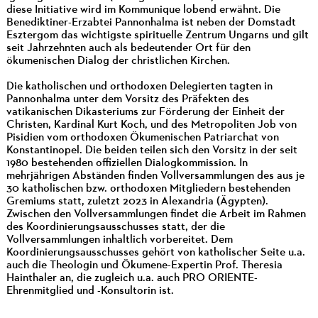
diese Initiative wird im Kommunique lobend erwähnt. Die
Benediktiner-Erzabtei Pannonhalma ist neben der Domstadt
Esztergom das wichtigste spirituelle Zentrum Ungarns und gilt
seit Jahrzehnten auch als bedeutender Ort für den
ökumenischen Dialog der christlichen Kirchen.
Die katholischen und orthodoxen Delegierten tagten in
Pannonhalma unter dem Vorsitz des Präfekten des
vatikanischen Dikasteriums zur Förderung der Einheit der
Christen, Kardinal Kurt Koch, und des Metropoliten Job von
Pisidien vom orthodoxen Ökumenischen Patriarchat von
Konstantinopel. Die beiden teilen sich den Vorsitz in der seit
1980 bestehenden offiziellen Dialogkommission. In
mehrjährigen Abständen finden Vollversammlungen des aus je
30 katholischen bzw. orthodoxen Mitgliedern bestehenden
Gremiums statt, zuletzt 2023 in Alexandria (Ägypten).
Zwischen den Vollversammlungen findet die Arbeit im Rahmen
des Koordinierungsausschusses statt, der die
Vollversammlungen inhaltlich vorbereitet. Dem
Koordinierungsausschusses gehört von katholischer Seite u.a.
auch die Theologin und Ökumene-Expertin Prof. Theresia
Hainthaler an, die zugleich u.a. auch PRO ORIENTE-
Ehrenmitglied und -Konsultorin ist.