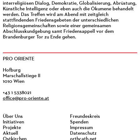
interreligiösen Dialog, Demokratie, Globalisierung, Abrüstung,
Künstliche Intelligenz oder eben auch die Ökumene behandelt
werden. Das Treffen wird am Abend mit zeitgleich
stattfindenden Friedensgebeten der unterschiedlichen
Religionsgemeinschaften sowie einer gemeinsamen
Abschlusskundgebung samt Friedensappell vor dem
Brandenburger Tor zu Ende gehen.
PRO ORIENTE
Hofburg
Marschallstiege II
1010 Wien
+43 1 5338021
office@pro-oriente.at
Über Uns
Freundeskreis
Initiativen
Spenden
Projekte
Impressum
Aktuell
Datenschutz
Ostkirchen
orthcath.net