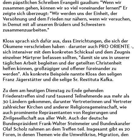
dem päpstlichen Schreiben Evangelii gaudium: "Wenn wir
zusammen gehen, können wir so viel voneinander lernen!" Er
zeigte sich überzeugt: "Wir werden uns der Einheit, der
Versöhnung und dem Frieden nur nähern, wenn wir versuchen,
in Demut mit all unseren Brüdern und Schwestern
zusammenzuarbeiten."
Kloss sprach sich dafür aus, dass Einrichtungen, die sich der
Ökumene verschrieben haben - darunter auch PRO ORIENTE -,
sich intensiver mit dem konkreten Schicksal und dem Zeugnis
einzelner Märtyrer befassen sollten, "damit sie uns in unserer
täglichen Arbeit begleiten und der geteilten Christenheit
helfen können, großzügiger und offener füreinander zu
werden". Als konkrete Beispiele nannte Kloss den seligen
Franz Jägerstätter und die selige Sr. Restituta Kafka.
Zu dem am heutigen Dienstag zu Ende gehenden
Friedenstreffen sind rund tausend Teilnehmende aus mehr als
30 Ländern gekommen, darunter Vertreterinnen und Vertreter
zahlreicher Kirchen und anderer Religionsgemeinschaft, wie
auch prominente Repräsentanten von Regierungen und
Zivilgesellschaft aus aller Welt. Auch der deutsche
Bundespräsident Frank-Walter Steinmeier und Bundeskanzler
Olaf Scholz nahmen an dem Treffen teil. Insgesamt gibt es 20
Foren, in denen Themen wie die Umweltkrise, Migration, den