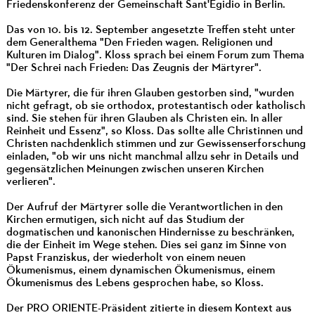
Friedenskonferenz der Gemeinschaft Sant'Egidio in Berlin.
Das von 10. bis 12. September angesetzte Treffen steht unter
dem Generalthema "Den Frieden wagen. Religionen und
Kulturen im Dialog". Kloss sprach bei einem Forum zum Thema
"Der Schrei nach Frieden: Das Zeugnis der Märtyrer".
Die Märtyrer, die für ihren Glauben gestorben sind, "wurden
nicht gefragt, ob sie orthodox, protestantisch oder katholisch
sind. Sie stehen für ihren Glauben als Christen ein. In aller
Reinheit und Essenz", so Kloss. Das sollte alle Christinnen und
Christen nachdenklich stimmen und zur Gewissenserforschung
einladen, "ob wir uns nicht manchmal allzu sehr in Details und
gegensätzlichen Meinungen zwischen unseren Kirchen
verlieren".
Der Aufruf der Märtyrer solle die Verantwortlichen in den
Kirchen ermutigen, sich nicht auf das Studium der
dogmatischen und kanonischen Hindernisse zu beschränken,
die der Einheit im Wege stehen. Dies sei ganz im Sinne von
Papst Franziskus, der wiederholt von einem neuen
Ökumenismus, einem dynamischen Ökumenismus, einem
Ökumenismus des Lebens gesprochen habe, so Kloss.
Der PRO ORIENTE-Präsident zitierte in diesem Kontext aus