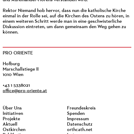
Rektor Niemand hob hervor, dass nun die katholische Kirche
einmal in der Rolle sei, auf die Kirchen des Ostens zu hören, in
einem weiteren Schritt werde man in eine geschwisterliche
Diskussion eintreten, um dann gemeinsam den Weg gehen zu
können.
PRO ORIENTE
Hofburg
Marschallstiege II
1010 Wien
+43 1 5338021
office@pro-oriente.at
Über Uns
Freundeskreis
Initiativen
Spenden
Projekte
Impressum
Aktuell
Datenschutz
Ostkirchen
orthcath.net