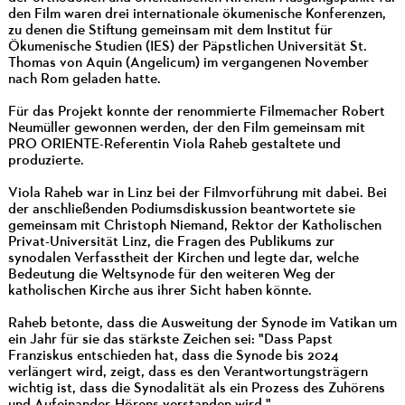
den Film waren drei internationale ökumenische Konferenzen,
zu denen die Stiftung gemeinsam mit dem Institut für
Ökumenische Studien (IES) der Päpstlichen Universität St.
Thomas von Aquin (Angelicum) im vergangenen November
nach Rom geladen hatte.
Für das Projekt konnte der renommierte Filmemacher Robert
Neumüller gewonnen werden, der den Film gemeinsam mit
PRO ORIENTE-Referentin Viola Raheb gestaltete und
produzierte.
Viola Raheb war in Linz bei der Filmvorführung mit dabei. Bei
der anschließenden Podiumsdiskussion beantwortete sie
gemeinsam mit Christoph Niemand, Rektor der Katholischen
Privat-Universität Linz, die Fragen des Publikums zur
synodalen Verfasstheit der Kirchen und legte dar, welche
Bedeutung die Weltsynode für den weiteren Weg der
katholischen Kirche aus ihrer Sicht haben könnte.
Raheb betonte, dass die Ausweitung der Synode im Vatikan um
ein Jahr für sie das stärkste Zeichen sei: "Dass Papst
Franziskus entschieden hat, dass die Synode bis 2024
verlängert wird, zeigt, dass es den Verantwortungsträgern
wichtig ist, dass die Synodalität als ein Prozess des Zuhörens
und Aufeinander-Hörens verstanden wird."