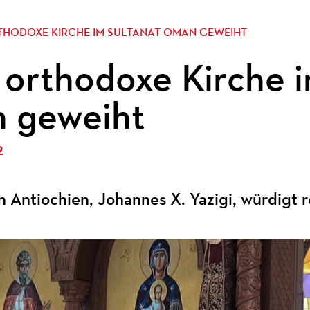
THODOXE KIRCHE IM SULTANAT OMAN GEWEIHT
orthodoxe Kirche i
 geweiht
2
n Antiochien, Johannes X. Yazigi, würdigt 