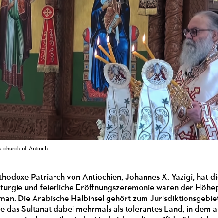
x-church-of-Antioch
thodoxe Patriarch von Antiochien, Johannes X. Yazigi, hat 
Liturgie und feierliche Eröffnungszeremonie waren der Höhe
an. Die Arabische Halbinsel gehört zum Jurisdiktionsgebiet
te das Sultanat dabei mehrmals als tolerantes Land, in dem 