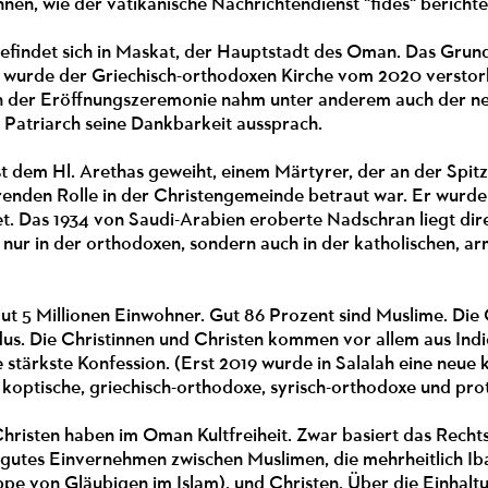
nen, wie der vatikanische Nachrichtendienst "fides" berichte
efindet sich in Maskat, der Hauptstadt des Oman. Das Grund
, wurde der Griechisch-orthodoxen Kirche vom 2020 verstor
 der Eröffnungszeremonie nahm unter anderem auch der neu
r Patriarch seine Dankbarkeit aussprach.
st dem Hl. Arethas geweiht, einem Märtyrer, der an der Spi
hrenden Rolle in der Christengemeinde betraut war. Er wurd
t. Das 1934 von Saudi-Arabien eroberte Nadschran liegt di
t nur in der orthodoxen, sondern auch in der katholischen, a
t 5 Millionen Einwohner. Gut 86 Prozent sind Muslime. Die 
us. Die Christinnen und Christen kommen vor allem aus Indi
e stärkste Konfession. (Erst 2019 wurde in Salalah eine neue
 koptische, griechisch-orthodoxe, syrisch-orthodoxe und pro
hristen haben im Oman Kultfreiheit. Zwar basiert das Rechts
 gutes Einvernehmen zwischen Muslimen, die mehrheitlich Iba
pe von Gläubigen im Islam), und Christen. Über die Einhaltu