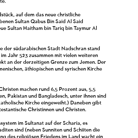
te.
stück, auf dem das neue christliche
benen Sultan Qabus Bin Said Al Said
e Sultan Haitham bin Tariq bin Taymur Al
tze der südarabischen Stadt Nadschran stand
e im Jahr 523 zusammen mit vielen weiteren
rekt an der derzeitigen Grenze zum Jemen. Der
rmenischen, äthiopischen und syrischen Kirche
Christen machen rund 6,5 Prozent aus, 5,5
en, Pakistan und Bangladesch, unter ihnen sind
 katholische Kirche eingeweiht.) Daneben gibt
testantische Christinnen und Christen.
system im Sultanat auf der Scharia, es
diten sind (neben Sunniten und Schiiten die
ng des religiösen Friedens im Land wacht ein