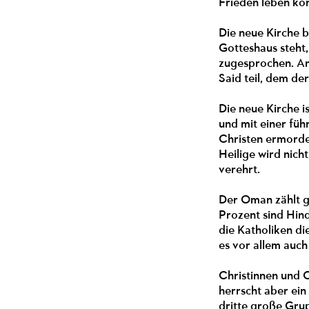
Frieden leben kön
Die neue Kirche b
Gotteshaus steht
zugesprochen. An
Said teil, dem de
Die neue Kirche i
und mit einer fü
Christen ermorde
Heilige wird nich
verehrt.
Der Oman zählt gu
Prozent sind Hind
die Katholiken di
es vor allem auch
Christinnen und C
herrscht aber ein
dritte große Grup