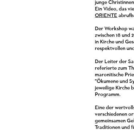
junge Christinnen
Ein Video, das vie
ORIENTE
abrufb
Der Workshop war
zwischen 18 und 2
in Kirche und Ges
respektvollen un
Der Leiter der S
referierte zum T
maronitische Pri
"Ökumene und Syno
jeweilige Kirche
Programm.
Eine der wertvol
verschiedenen o
gemeinsamen Gebe
Traditionen und f