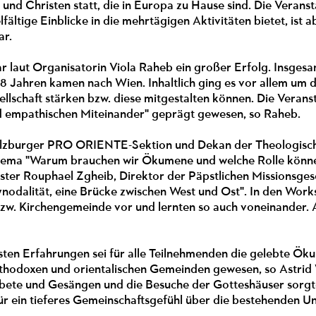
 und Christen statt, die in Europa zu Hause sind. Die Veran
lfältige Einblicke in die mehrtägigen Aktivitäten bietet, ist
ar.
 laut Organisatorin Viola Raheb ein großer Erfolg. Insges
8 Jahren kamen nach Wien. Inhaltlich ging es vor allem um 
ellschaft stärken bzw. diese mitgestalten können. Die Verans
d empathischen Miteinander" geprägt gewesen, so Raheb.
alzburger PRO ORIENTE-Sektion und Dekan der Theologische
hema "Warum brauchen wir Ökumene und welche Rolle könn
ester Rouphael Zgheib, Direktor der Päpstlichen Missionsge
dalität, eine Brücke zwischen West und Ost". In den Worksh
 bzw. Kirchengemeinde vor und lernten so auch voneinander.
lsten Erfahrungen sei für alle Teilnehmenden die gelebte 
rthodoxen und orientalischen Gemeinden gewesen, so Ast
te und Gesängen und die Besuche der Gotteshäuser sorgten f
ür ein tieferes Gemeinschaftsgefühl über die bestehenden U