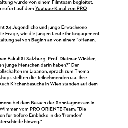
staltung wurde von einem Filmteam begleitet.
 ab sofort auf dem
Youtube-Kanal von PRO
amt 24 Jugendliche und junge Erwachsene
die Frage, wie die jungen Leute ihr Engagement
taltung sei von Beginn an von einem "offenen,
n Fakultät Salzburg, Prof. Dietmar Winkler,
en junge Menschen darin haben?" Der
sellschaften im Libanon, sprach zum Thema
ops stellten die Teilnehmenden u.a. ihre
 Auch Kirchenbesuche in Wien standen auf dem
Ökumene bei dem Besuch der Sonntagmessen in
rid Wimmer vom PRO ORIENTE-Team: "Die
ür tiefere Einblicke in die 'fremden'
nterschiede hinweg."