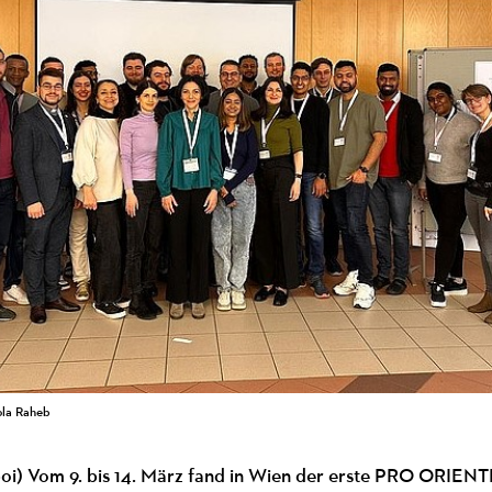
ola Raheb
poi) Vom 9. bis 14. März fand in Wien der erste PRO ORIENT