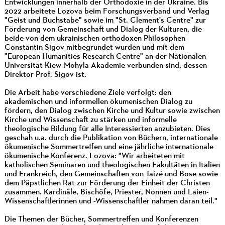
Entwicklungen innerhalb der Orthodoxie in der Ukraine. Bis
2022 arbeitete Lozova beim Forschungsverband und Verlag
"Geist und Buchstabe" sowie im "St. Clement's Centre" zur
Förderung von Gemeinschaft und Dialog der Kulturen, die
beide von dem ukrainischen orthodoxen Philosophen
Constantin Sigov mitbegründet wurden und mit dem
"European Humanities Research Centre" an der Nationalen
Universität Kiew-Mohyla Akademie verbunden sind, dessen
Direktor Prof. Sigov ist.
Die Arbeit habe verschiedene Ziele verfolgt: den
akademischen und informellen ökumenischen Dialog zu
fördern, den Dialog zwischen Kirche und Kultur sowie zwischen
Kirche und Wissenschaft zu stärken und informelle
theologische Bildung für alle Interessierten anzubieten. Dies
geschah u.a. durch die Publikation von Büchern, internationale
ökumenische Sommertreffen und eine jährliche internationale
ökumenische Konferenz. Lozova: "Wir arbeiteten mit
katholischen Seminaren und theologischen Fakultäten in Italien
und Frankreich, den Gemeinschaften von Taizé und Bose sowie
dem Päpstlichen Rat zur Förderung der Einheit der Christen
zusammen. Kardinäle, Bischöfe, Priester, Nonnen und Laien-
Wissenschaftlerinnen und -Wissenschaftler nahmen daran teil."
Die Themen der Bücher, Sommertreffen und Konferenzen