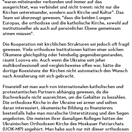
"waren miteinander verbunden und immer auf das
ausgerichtet, was verbindet und nicht trennt: nicht nur die
Kirchen untereinander, sondern auch Kirche und Kultur". Das
Team sei überzeugt gewesen, "dass die beiden Lungen
Europas, die orthodoxe und die katholische Kirche, sowohl auf
institutioneller als auch auf persönlicher Ebene gemeinsam
atmen müssen".
Die Kooperation mit kirchlichen Strukturen sei jedoch oft fragil
gewesen. Viele orthodoxe Institutionen hätten einer solchen
Ökumene gleichgültig oder feindselig gegenübergestanden,
räumt Lozova ein. Auch wenn die Ukraine seit jeher
multikonfessionell und vergleichsweise offen war, hätte die
dortige Koexistenz der Kirchen nicht automatisch den Wunsch
nach Annäherung mit sich gebracht.
Finanziell sei man auch von internationalen katholischen und
protestantischen Partnern abhängig gewesen, da die
Buchverkäufe nicht ausreichten, um die Gehälter zu bezahlen.
Die orthodoxe Kirche in der Ukraine sei ärmer und selten
daran interessiert, ökumenische Bildung zu finanzieren;
bestenfalls habe man moralische Unterstützung und den Segen
angeboten. Die meisten ihrer damaligen Kollegen hätten der
Ukrainischen Orthodoxen Kirche des Moskauer Patriarchats
(UOK-MP) angehört. Man habe auch nur mit dieser orthodoxen