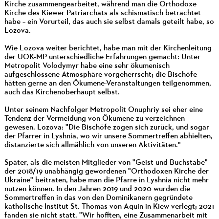
Kirche zusammengearbeitet, während man die Orthodoxe
Kirche des Kiewer Patriarchats als schismatisch betrachtet
habe – ein Vorurteil, das auch sie selbst damals geteilt habe, so
Lozova.
Wie Lozova weiter berichtet, habe man mit der Kirchenleitung
der UOK-MP unterschiedliche Erfahrungen gemacht: Unter
Metropolit Volodymyr habe eine sehr ökumenisch
aufgeschlossene Atmosphäre vorgeherrscht; die Bischöfe
hätten gerne an den Ökumene-Veranstaltungen teilgenommen,
auch das Kirchenoberhaupt selbst.
Unter seinem Nachfolger Metropolit Onuphriy sei eher eine
Tendenz der Vermeidung von Ökumene zu verzeichnen
gewesen. Lozova: "Die Bischöfe zogen sich zurück, und sogar
der Pfarrer in Lyshnia, wo wir unsere Sommertreffen abhielten,
distanzierte sich allmählich von unseren Aktivitäten."
Später, als die meisten Mitglieder von "Geist und Buchstabe"
der 2018/19 unabhängig gewordenen "Orthodoxen Kirche der
Ukraine" beitraten, habe man die Pfarre in Lyshnia nicht mehr
nutzen können. In den Jahren 2019 und 2020 wurden die
Sommertreffen in das von den Dominikanern gegründete
katholische Institut St. Thomas von Aquin in Kiew verlegt; 2021
fanden sie nicht statt. "Wir hofften, eine Zusammenarbeit mit