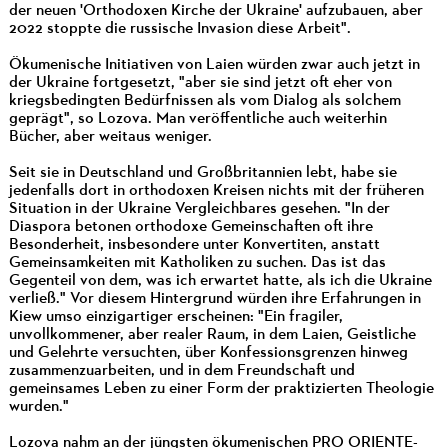
der neuen 'Orthodoxen Kirche der Ukraine' aufzubauen, aber
2022 stoppte die russische Invasion diese Arbeit".
Ökumenische Initiativen von Laien würden zwar auch jetzt in
der Ukraine fortgesetzt, "aber sie sind jetzt oft eher von
kriegsbedingten Bedürfnissen als vom Dialog als solchem
geprägt", so Lozova. Man veröffentliche auch weiterhin
Bücher, aber weitaus weniger.
Seit sie in Deutschland und Großbritannien lebt, habe sie
jedenfalls dort in orthodoxen Kreisen nichts mit der früheren
Situation in der Ukraine Vergleichbares gesehen. "In der
Diaspora betonen orthodoxe Gemeinschaften oft ihre
Besonderheit, insbesondere unter Konvertiten, anstatt
Gemeinsamkeiten mit Katholiken zu suchen. Das ist das
Gegenteil von dem, was ich erwartet hatte, als ich die Ukraine
verließ." Vor diesem Hintergrund würden ihre Erfahrungen in
Kiew umso einzigartiger erscheinen: "Ein fragiler,
unvollkommener, aber realer Raum, in dem Laien, Geistliche
und Gelehrte versuchten, über Konfessionsgrenzen hinweg
zusammenzuarbeiten, und in dem Freundschaft und
gemeinsames Leben zu einer Form der praktizierten Theologie
wurden."
Lozova nahm an der jüngsten ökumenischen PRO ORIENTE-