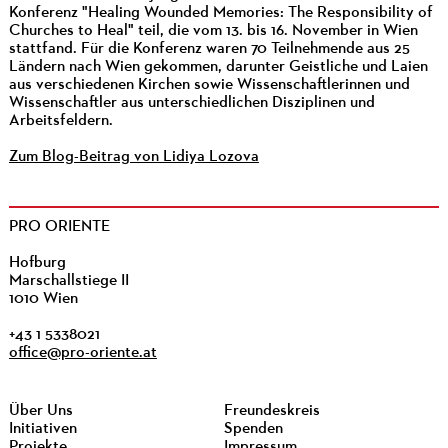
Konferenz "Healing Wounded Memories: The Responsibility of
Churches to Heal" teil, die vom 13. bis 16. November in Wien
stattfand. Für die Konferenz waren 70 Teilnehmende aus 25
Ländern nach Wien gekommen, darunter Geistliche und Laien
aus verschiedenen Kirchen sowie Wissenschaftlerinnen und
Wissenschaftler aus unterschiedlichen Disziplinen und
Arbeitsfeldern.
Zum Blog-Beitrag von Lidiya Lozova
PRO ORIENTE
Hofburg
Marschallstiege II
1010 Wien
+43 1 5338021
office@pro-oriente.at
Über Uns
Freundeskreis
Initiativen
Spenden
Projekte
Impressum