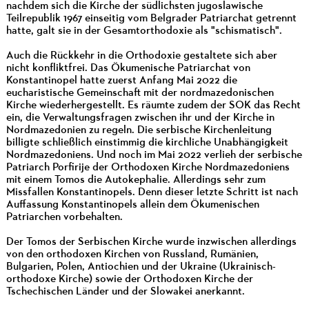
nachdem sich die Kirche der südlichsten jugoslawische
Teilrepublik 1967 einseitig vom Belgrader Patriarchat getrennt
hatte, galt sie in der Gesamtorthodoxie als "schismatisch".
Auch die Rückkehr in die Orthodoxie gestaltete sich aber
nicht konfliktfrei. Das Ökumenische Patriarchat von
Konstantinopel hatte zuerst Anfang Mai 2022 die
eucharistische Gemeinschaft mit der nordmazedonischen
Kirche wiederhergestellt. Es räumte zudem der SOK das Recht
ein, die Verwaltungsfragen zwischen ihr und der Kirche in
Nordmazedonien zu regeln. Die serbische Kirchenleitung
billigte schließlich einstimmig die kirchliche Unabhängigkeit
Nordmazedoniens. Und noch im Mai 2022 verlieh der serbische
Patriarch Porfirije der Orthodoxen Kirche Nordmazedoniens
mit einem Tomos die Autokephalie. Allerdings sehr zum
Missfallen Konstantinopels. Denn dieser letzte Schritt ist nach
Auffassung Konstantinopels allein dem Ökumenischen
Patriarchen vorbehalten.
Der Tomos der Serbischen Kirche wurde inzwischen allerdings
von den orthodoxen Kirchen von Russland, Rumänien,
Bulgarien, Polen, Antiochien und der Ukraine (Ukrainisch-
orthodoxe Kirche) sowie der Orthodoxen Kirche der
Tschechischen Länder und der Slowakei anerkannt.