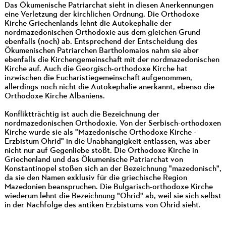
Das Ökumenische Patriarchat sieht in diesen Anerkennungen
eine Verletzung der kirchlichen Ordnung. Die Orthodoxe
Kirche Griechenlands lehnt die Autokephalie der
nordmazedonischen Orthodoxie aus dem gleichen Grund
ebenfalls (noch) ab. Entsprechend der Entscheidung des
Ökumenischen Patriarchen Bartholomaios nahm sie aber
ebenfalls die Kirchengemeinschaft mit der nordmazedonischen
Kirche auf. Auch die Georgisch-orthodoxe Kirche hat
inzwischen die Eucharistiegemeinschaft aufgenommen,
allerdings noch nicht die Autokephalie anerkannt, ebenso die
Orthodoxe Kirche Albaniens.
Konfliktträchtig ist auch die Bezeichnung der
nordmazedonischen Orthodoxie. Von der Serbisch-orthodoxen
Kirche wurde sie als "Mazedonische Orthodoxe Kirche -
Erzbistum Ohrid" in die Unabhängigkeit entlassen, was aber
nicht nur auf Gegenliebe stößt. Die Orthodoxe Kirche in
Griechenland und das Ökumenische Patriarchat von
Konstantinopel stoßen sich an der Bezeichnung "mazedonisch",
da sie den Namen exklusiv für die griechische Region
Mazedonien beanspruchen. Die Bulgarisch-orthodoxe Kirche
wiederum lehnt die Bezeichnung "Ohrid" ab, weil sie sich selbst
in der Nachfolge des antiken Erzbistums von Ohrid sieht.