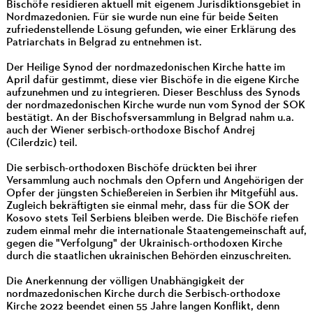
Bischöfe residieren aktuell mit eigenem Jurisdiktionsgebiet in
Nordmazedonien. Für sie wurde nun eine für beide Seiten
zufriedenstellende Lösung gefunden, wie einer Erklärung des
Patriarchats in Belgrad zu entnehmen ist.
Der Heilige Synod der nordmazedonischen Kirche hatte im
April dafür gestimmt, diese vier Bischöfe in die eigene Kirche
aufzunehmen und zu integrieren. Dieser Beschluss des Synods
der nordmazedonischen Kirche wurde nun vom Synod der SOK
bestätigt. An der Bischofsversammlung in Belgrad nahm u.a.
auch der Wiener serbisch-orthodoxe Bischof Andrej
(Cilerdzic) teil.
Die serbisch-orthodoxen Bischöfe drückten bei ihrer
Versammlung auch nochmals den Opfern und Angehörigen der
Opfer der jüngsten Schießereien in Serbien ihr Mitgefühl aus.
Zugleich bekräftigten sie einmal mehr, dass für die SOK der
Kosovo stets Teil Serbiens bleiben werde. Die Bischöfe riefen
zudem einmal mehr die internationale Staatengemeinschaft auf,
gegen die "Verfolgung" der Ukrainisch-orthodoxen Kirche
durch die staatlichen ukrainischen Behörden einzuschreiten.
Die Anerkennung der völligen Unabhängigkeit der
nordmazedonischen Kirche durch die Serbisch-orthodoxe
Kirche 2022 beendet einen 55 Jahre langen Konflikt, denn