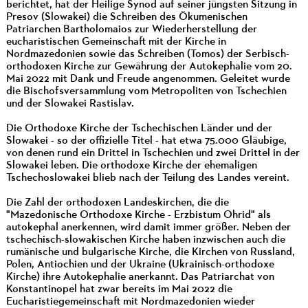
berichtet, hat der Heilige Synod auf seiner jüngsten Sitzung in
Presov (Slowakei) die Schreiben des Ökumenischen
Patriarchen Bartholomaios zur Wiederherstellung der
eucharistischen Gemeinschaft mit der Kirche in
Nordmazedonien sowie das Schreiben (Tomos) der Serbisch-
orthodoxen Kirche zur Gewährung der Autokephalie vom 20.
Mai 2022 mit Dank und Freude angenommen. Geleitet wurde
die Bischofsversammlung vom Metropoliten von Tschechien
und der Slowakei Rastislav.
Die Orthodoxe Kirche der Tschechischen Länder und der
Slowakei - so der offizielle Titel - hat etwa 75.000 Gläubige,
von denen rund ein Drittel in Tschechien und zwei Drittel in der
Slowakei leben. Die orthodoxe Kirche der ehemaligen
Tschechoslowakei blieb nach der Teilung des Landes vereint.
Die Zahl der orthodoxen Landeskirchen, die die
"Mazedonische Orthodoxe Kirche - Erzbistum Ohrid" als
autokephal anerkennen, wird damit immer größer. Neben der
tschechisch-slowakischen Kirche haben inzwischen auch die
rumänische und bulgarische Kirche, die Kirchen von Russland,
Polen, Antiochien und der Ukraine (Ukrainisch-orthodoxe
Kirche) ihre Autokephalie anerkannt. Das Patriarchat von
Konstantinopel hat zwar bereits im Mai 2022 die
Eucharistiegemeinschaft mit Nordmazedonien wieder