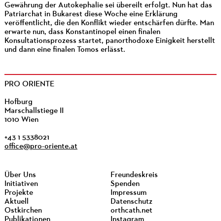
Gewährung der Autokephalie sei übereilt erfolgt. Nun hat das
Patriarchat in Bukarest diese Woche eine Erklärung
veröffentlicht, die den Konflikt wieder entschärfen dürfte. Man
erwarte nun, dass Konstantinopel einen finalen
Konsultationsprozess startet, panorthodoxe Einigkeit herstellt
und dann eine finalen Tomos erlässt.
PRO ORIENTE
Hofburg
Marschallstiege II
1010 Wien
+43 1 5338021
office@pro-oriente.at
Über Uns
Freundeskreis
Initiativen
Spenden
Projekte
Impressum
Aktuell
Datenschutz
Ostkirchen
orthcath.net
Publikationen
Instagram