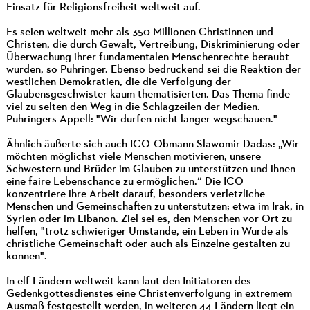
Einsatz für Religionsfreiheit weltweit auf.
Es seien weltweit mehr als 350 Millionen Christinnen und
Christen, die durch Gewalt, Vertreibung, Diskriminierung oder
Überwachung ihrer fundamentalen Menschenrechte beraubt
würden, so Pühringer. Ebenso bedrückend sei die Reaktion der
westlichen Demokratien, die die Verfolgung der
Glaubensgeschwister kaum thematisierten. Das Thema finde
viel zu selten den Weg in die Schlagzeilen der Medien.
Pühringers Appell: "Wir dürfen nicht länger wegschauen."
Ähnlich äußerte sich auch ICO-Obmann Slawomir Dadas: „Wir
möchten möglichst viele Menschen motivieren, unsere
Schwestern und Brüder im Glauben zu unterstützen und ihnen
eine faire Lebenschance zu ermöglichen.“ Die ICO
konzentriere ihre Arbeit darauf, besonders verletzliche
Menschen und Gemeinschaften zu unterstützen; etwa im Irak, in
Syrien oder im Libanon. Ziel sei es, den Menschen vor Ort zu
helfen, "trotz schwieriger Umstände, ein Leben in Würde als
christliche Gemeinschaft oder auch als Einzelne gestalten zu
können".
In elf Ländern weltweit kann laut den Initiatoren des
Gedenkgottesdienstes eine Christenverfolgung in extremem
Ausmaß festgestellt werden, in weiteren 44 Ländern liegt ein