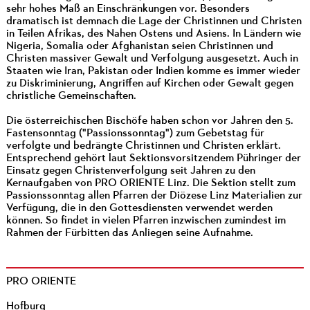
sehr hohes Maß an Einschränkungen vor. Besonders
dramatisch ist demnach die Lage der Christinnen und Christen
in Teilen Afrikas, des Nahen Ostens und Asiens. In Ländern wie
Nigeria, Somalia oder Afghanistan seien Christinnen und
Christen massiver Gewalt und Verfolgung ausgesetzt. Auch in
Staaten wie Iran, Pakistan oder Indien komme es immer wieder
zu Diskriminierung, Angriffen auf Kirchen oder Gewalt gegen
christliche Gemeinschaften.
Die österreichischen Bischöfe haben schon vor Jahren den 5.
Fastensonntag ("Passionssonntag") zum Gebetstag für
verfolgte und bedrängte Christinnen und Christen erklärt.
Entsprechend gehört laut Sektionsvorsitzendem Pühringer der
Einsatz gegen Christenverfolgung seit Jahren zu den
Kernaufgaben von PRO ORIENTE Linz. Die Sektion stellt zum
Passionssonntag allen Pfarren der Diözese Linz Materialien zur
Verfügung, die in den Gottesdiensten verwendet werden
können. So findet in vielen Pfarren inzwischen zumindest im
Rahmen der Fürbitten das Anliegen seine Aufnahme.
PRO ORIENTE
Hofburg