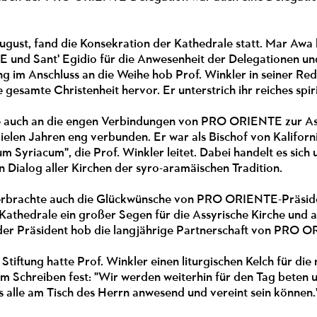
gust, fand die Konsekration der Kathedrale statt. Mar Awa b
und Sant' Egidio für die Anwesenheit der Delegationen und
ng im Anschluss an die Weihe hob Prof. Winkler in seiner R
e gesamte Christenheit hervor. Er unterstrich ihr reiches spir
e auch an die engen Verbindungen von PRO ORIENTE zur Assyr
 vielen Jahren eng verbunden. Er war als Bischof von Kalif
 Syriacum", die Prof. Winkler leitet. Dabei handelt es sich 
Dialog aller Kirchen der syro-aramäischen Tradition.
erbrachte auch die Glückwünsche von PRO ORIENTE-Präsident
athedrale ein großer Segen für die Assyrische Kirche und all
der Präsident hob die langjährige Partnerschaft von PRO O
Stiftung hatte Prof. Winkler einen liturgischen Kelch für die
nem Schreiben fest: "Wir werden weiterhin für den Tag beten
s alle am Tisch des Herrn anwesend und vereint sein können.