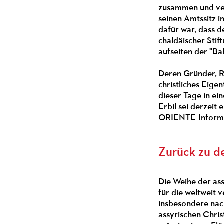
zusammen und vers
seinen Amtssitz 
dafür war, dass d
chaldäischer Sti
aufseiten der "B
Deren Gründer, Ra
christliches Eige
dieser Tage in ei
Erbil sei derzeit
ORIENTE-Informat
Zurück zu d
Die Weihe der ass
für die weltweit 
insbesondere nach
assyrischen Chri