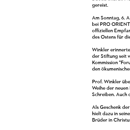
gereist.
Am Sonntag, 6. Au
bei PRO ORIENTE 
offiziellen Empfa
des Ostens für di
Winkler erinnert
der Stiftung seit
Kommission "Forum
den ökumenischen 
Prof. Winkler üb
Weihe der neuen K
Schreiben. Auch 
Als Geschenk der 
hielt dazu in sei
Brüder in Christu