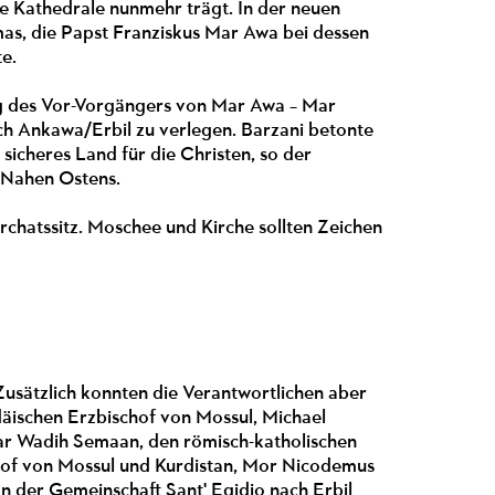
e Kathedrale nunmehr trägt. In der neuen
omas, die Papst Franziskus Mar Awa bei dessen
e.
ng des Vor-Vorgängers von Mar Awa – Mar
nach Ankawa/Erbil zu verlegen. Barzani betonte
 sicheres Land für die Christen, so der
s Nahen Ostens.
chatssitz. Moschee und Kirche sollten Zeichen
 Zusätzlich konnten die Verantwortlichen aber
däischen Erzbischof von Mossul, Michael
zar Wadih Semaan, den römisch-katholischen
hof von Mossul und Kurdistan, Mor Nicodemus
der Gemeinschaft Sant' Egidio nach Erbil