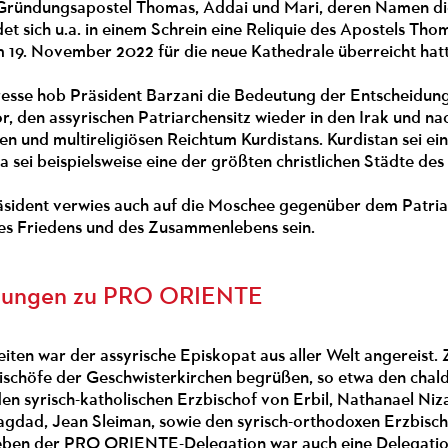
e Gründungsapostel Thomas, Addai und Mari, deren Namen di
et sich u.a. in einem Schrein eine Reliquie des Apostels Th
 19. November 2022 für die neue Kathedrale überreicht hatt
resse hob Präsident Barzani die Bedeutung der Entscheidu
or, den assyrischen Patriarchensitz wieder in den Irak und 
en und multireligiösen Reichtum Kurdistans. Kurdistan sei ein
 sei beispielsweise eine der größten christlichen Städte de
äsident verwies auch auf die Moschee gegenüber dem Patriar
des Friedens und des Zusammenlebens sein.
hungen zu PRO ORIENTE
eiten war der assyrische Episkopat aus aller Welt angereist.
Bischöfe der Geschwisterkirchen begrüßen, so etwa den chal
en syrisch-katholischen Erzbischof von Erbil, Nathanael Ni
agdad, Jean Sleiman, sowie den syrisch-orthodoxen Erzbisc
ben der PRO ORIENTE-Delegation war auch eine Delegation 