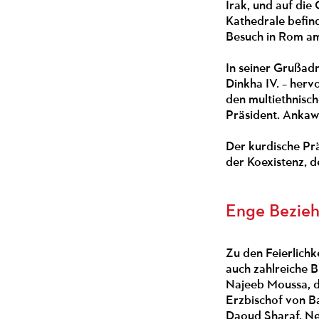
Irak, und auf di
Kathedrale befind
Besuch in Rom am
In seiner Grußad
Dinkha IV. – herv
den multiethnisch
Präsident. Ankawa
Der kurdische Pr
der Koexistenz, 
Enge Bezie
Zu den Feierlichk
auch zahlreiche 
Najeeb Moussa, d
Erzbischof von B
Daoud Sharaf. Ne