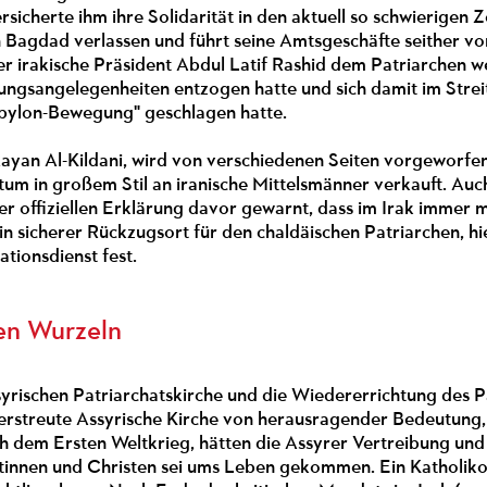
icherte ihm ihre Solidarität in den aktuell so schwierigen 
in Bagdad verlassen und führt seine Amtsgeschäfte seither 
er irakische Präsident Abdul Latif Rashid dem Patriarchen 
ftungsangelegenheiten entzogen hatte und sich damit im Str
abylon-Bewegung" geschlagen hatte.
yan Al-Kildani, wird von verschiedenen Seiten vorgeworfen, 
ntum in großem Stil an iranische Mittelsmänner verkauft. Auch
ner offiziellen Erklärung davor gewarnt, dass im Irak immer m
 ein sicherer Rückzugsort für den chaldäischen Patriarchen,
ionsdienst fest.
en Wurzeln
yrischen Patriarchatskirche und die Wiedererrichtung des Pa
verstreute Assyrische Kirche von herausragender Bedeutung, 
 dem Ersten Weltkrieg, hätten die Assyrer Vertreibung und V
stinnen und Christen sei ums Leben gekommen. Ein Katholiko