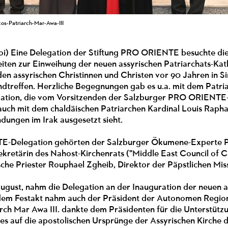
os-Patriarch-Mar-Awa-III
(poi) Eine Delegation der Stiftung PRO ORIENTE besuchte d
eiten zur Einweihung der neuen assyrischen Patriarchats-Kath
en assyrischen Christinnen und Christen vor 90 Jahren in S
ndtreffen. Herzliche Begegnungen gab es u.a. mit dem Patri
egation, die vom Vorsitzenden der Salzburger PRO ORIENTE-S
 auch mit dem chaldäischen Patriarchen Kardinal Louis Raph
ndungen im Irak ausgesetzt sieht.
-Delegation gehörten der Salzburger Ökumene-Experte Pro
ekretärin des Nahost-Kirchenrats ("Middle East Council of
che Priester Rouphael Zgheib, Direktor der Päpstlichen Miss
ugust, nahm die Delegation an der Inauguration der neuen a
n dem Festakt nahm auch der Präsident der Autonomen Region 
rch Mar Awa III. dankte dem Präsidenten für die Unterstützun
es auf die apostolischen Ursprünge der Assyrischen Kirche