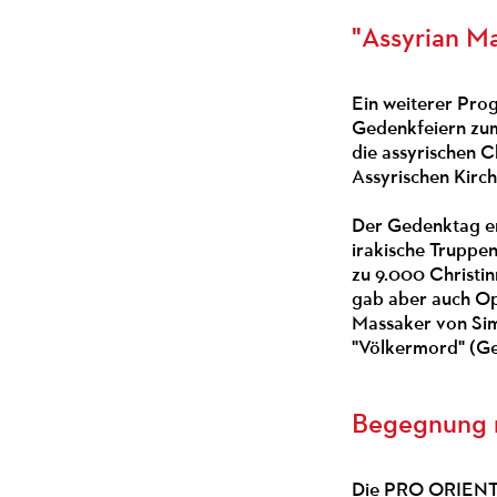
"Assyrian M
Ein weiterer Pr
Gedenkfeiern zum
die assyrischen 
Assyrischen Kirch
Der Gedenktag er
irakische Truppen
zu 9.000 Christi
gab aber auch Opf
Massaker von Sime
"Völkermord" (Ge
Begegnung m
Die PRO ORIENTE-