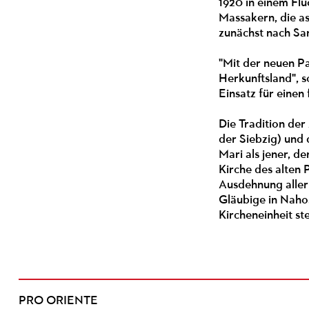
1920 in einem Flü
Massakern, die as
zunächst nach San
"Mit der neuen Pa
Herkunftsland", s
Einsatz für einen
Die Tradition der
der Siebzig) und 
Mari als jener, d
Kirche des alten 
Ausdehnung aller
Gläubige in Nahos
Kircheneinheit st
PRO ORIENTE