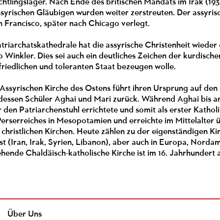
chtlingslager. Nach Ende des britischen Mandats im Irak (193
syrischen Gläubigen wurden weiter zerstreuten. Der assyrisc
 Francisco, später nach Chicago verlegt.
triarchatskathedrale hat die assyrische Christenheit wieder
o Winkler. Dies sei auch ein deutliches Zeichen der kurdisch
 friedlichen und toleranten Staat bezeugen wolle.
 Assyrischen Kirche des Ostens führt ihren Ursprung auf de
dessen Schüler Aghai und Mari zurück. Während Aghai bis an
er den Patriarchenstuhl errichtete und somit als erster Katho
Perserreiches in Mesopotamien und erreichte im Mittelalter 
 christlichen Kirchen. Heute zählen zu der eigenständigen K
t (Iran, Irak, Syrien, Libanon), aber auch in Europa, Nordam
ehende Chaldäisch-katholische Kirche ist im 16. Jahrhunder
Über Uns