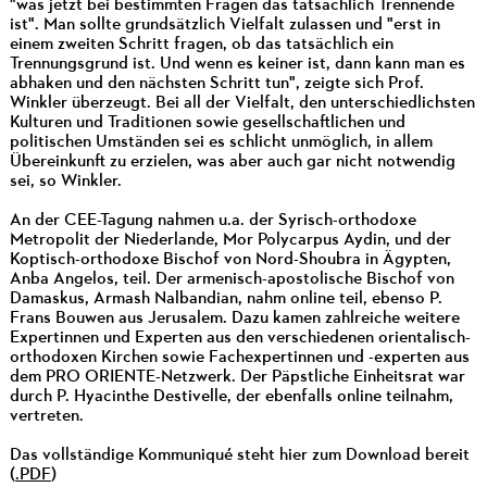
"was jetzt bei bestimmten Fragen das tatsächlich Trennende
ist". Man sollte grundsätzlich Vielfalt zulassen und "erst in
einem zweiten Schritt fragen, ob das tatsächlich ein
Trennungsgrund ist. Und wenn es keiner ist, dann kann man es
abhaken und den nächsten Schritt tun", zeigte sich Prof.
Winkler überzeugt. Bei all der Vielfalt, den unterschiedlichsten
Kulturen und Traditionen sowie gesellschaftlichen und
politischen Umständen sei es schlicht unmöglich, in allem
Übereinkunft zu erzielen, was aber auch gar nicht notwendig
sei, so Winkler.
An der CEE-Tagung nahmen u.a. der Syrisch-orthodoxe
Metropolit der Niederlande, Mor Polycarpus Aydin, und der
Koptisch-orthodoxe Bischof von Nord-Shoubra in Ägypten,
Anba Angelos, teil. Der armenisch-apostolische Bischof von
Damaskus, Armash Nalbandian, nahm online teil, ebenso P.
Frans Bouwen aus Jerusalem. Dazu kamen zahlreiche weitere
Expertinnen und Experten aus den verschiedenen orientalisch-
orthodoxen Kirchen sowie Fachexpertinnen und -experten aus
dem PRO ORIENTE-Netzwerk. Der Päpstliche Einheitsrat war
durch P. Hyacinthe Destivelle, der ebenfalls online teilnahm,
vertreten.
Das vollständige Kommuniqué steht hier zum Download bereit
(
.PDF
)