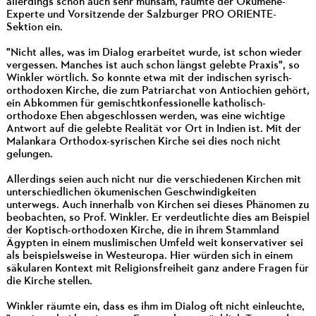
allerdings schon auch sehr mühsam, räumte der Ökumene-
Experte und Vorsitzende der Salzburger PRO ORIENTE-
Sektion ein.
"Nicht alles, was im Dialog erarbeitet wurde, ist schon wieder
vergessen. Manches ist auch schon längst gelebte Praxis", so
Winkler wörtlich. So konnte etwa mit der indischen syrisch-
orthodoxen Kirche, die zum Patriarchat von Antiochien gehört,
ein Abkommen für gemischtkonfessionelle katholisch-
orthodoxe Ehen abgeschlossen werden, was eine wichtige
Antwort auf die gelebte Realität vor Ort in Indien ist. Mit der
Malankara Orthodox-syrischen Kirche sei dies noch nicht
gelungen.
Allerdings seien auch nicht nur die verschiedenen Kirchen mit
unterschiedlichen ökumenischen Geschwindigkeiten
unterwegs. Auch innerhalb von Kirchen sei dieses Phänomen zu
beobachten, so Prof. Winkler. Er verdeutlichte dies am Beispiel
der Koptisch-orthodoxen Kirche, die in ihrem Stammland
Ägypten in einem muslimischen Umfeld weit konservativer sei
als beispielsweise in Westeuropa. Hier würden sich in einem
säkularen Kontext mit Religionsfreiheit ganz andere Fragen für
die Kirche stellen.
Winkler räumte ein, dass es ihm im Dialog oft nicht einleuchte,