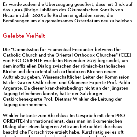
Es wurde zudem die Überzeugung geäußert, dass mit Blick auf
das 1.700-jährige Jubiläum des Ökumenischen Konzils von
Nicäa im Jahr 2025 alle Kirchen eingeladen seien, die
Bemühungen um ein gemeinsames Osterdatum neu zu beleben.
Gelebte Vielfalt
Die "Commission for Ecumenical Encounter between the
Catholic Church and the Oriental Orthodox Churches" (CEE)
von PRO ORIENTE wurde im November 2015 begründet, um
dem inoffiziellen Dialog zwischen der römisch-katholischen
Kirche und den orientalisch-orthodoxen Kirchen neuen
Auftrieb zu geben. Wissenschaftlicher Leiter der Kommission
ist der Grazer Ostkirchen- und Ökumene-Experte Prof. Pablo
Argarate. Da dieser krankheitsbedingt nicht an der jüngsten
Tagung teilnehmen konnte, hatte der Salzburger
Ostkirchenexperte Prof. Dietmar Winkler die Leitung der
Tagung übernommen.
Winkler betonte zum Abschluss im Gespräch mit dem PRO
ORIENTE-Informationsdienst, dass man im ökumenischen
Dialog über einen längeren Zeitraum betrachtet durchaus
beachtliche Fortschritte erzielt habe. Kurzfristig sei es oft