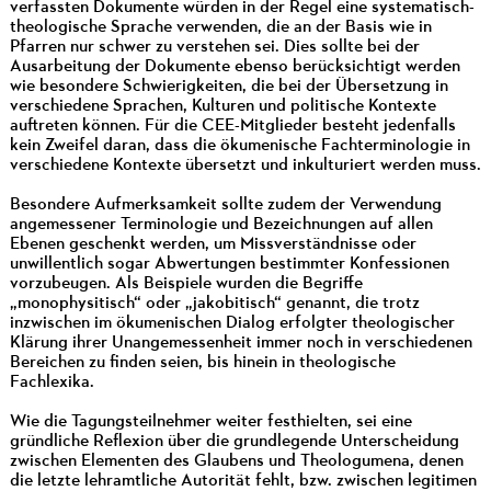
verfassten Dokumente würden in der Regel eine systematisch-
theologische Sprache verwenden, die an der Basis wie in
Pfarren nur schwer zu verstehen sei. Dies sollte bei der
Ausarbeitung der Dokumente ebenso berücksichtigt werden
wie besondere Schwierigkeiten, die bei der Übersetzung in
verschiedene Sprachen, Kulturen und politische Kontexte
auftreten können. Für die CEE-Mitglieder besteht jedenfalls
kein Zweifel daran, dass die ökumenische Fachterminologie in
verschiedene Kontexte übersetzt und inkulturiert werden muss.
Besondere Aufmerksamkeit sollte zudem der Verwendung
angemessener Terminologie und Bezeichnungen auf allen
Ebenen geschenkt werden, um Missverständnisse oder
unwillentlich sogar Abwertungen bestimmter Konfessionen
vorzubeugen. Als Beispiele wurden die Begriffe
„monophysitisch“ oder „jakobitisch“ genannt, die trotz
inzwischen im ökumenischen Dialog erfolgter theologischer
Klärung ihrer Unangemessenheit immer noch in verschiedenen
Bereichen zu finden seien, bis hinein in theologische
Fachlexika.
Wie die Tagungsteilnehmer weiter festhielten, sei eine
gründliche Reflexion über die grundlegende Unterscheidung
zwischen Elementen des Glaubens und Theologumena, denen
die letzte lehramtliche Autorität fehlt, bzw. zwischen legitimen