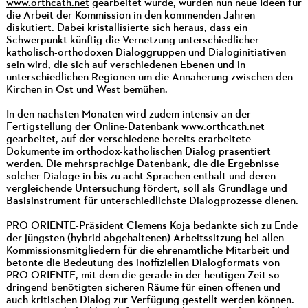
www.orthcath.net
gearbeitet wurde, wurden nun neue Ideen für
die Arbeit der Kommission in den kommenden Jahren
diskutiert. Dabei kristallisierte sich heraus, dass ein
Schwerpunkt künftig die Vernetzung unterschiedlicher
katholisch-orthodoxen Dialoggruppen und Dialoginitiativen
sein wird, die sich auf verschiedenen Ebenen und in
unterschiedlichen Regionen um die Annäherung zwischen den
Kirchen in Ost und West bemühen.
In den nächsten Monaten wird zudem intensiv an der
Fertigstellung der Online-Datenbank
www.orthcath.net
gearbeitet, auf der verschiedene bereits erarbeitete
Dokumente im orthodox-katholischen Dialog präsentiert
werden. Die mehrsprachige Datenbank, die die Ergebnisse
solcher Dialoge in bis zu acht Sprachen enthält und deren
vergleichende Untersuchung fördert, soll als Grundlage und
Basisinstrument für unterschiedlichste Dialogprozesse dienen.
PRO ORIENTE-Präsident Clemens Koja bedankte sich zu Ende
der jüngsten (hybrid abgehaltenen) Arbeitssitzung bei allen
Kommissionsmitgliedern für die ehrenamtliche Mitarbeit und
betonte die Bedeutung des inoffiziellen Dialogformats von
PRO ORIENTE, mit dem die gerade in der heutigen Zeit so
dringend benötigten sicheren Räume für einen offenen und
auch kritischen Dialog zur Verfügung gestellt werden können.