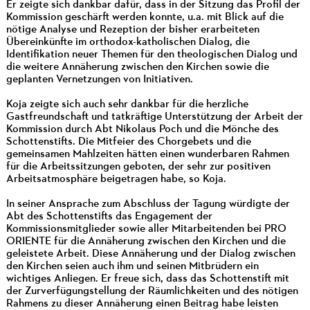
Er zeigte sich dankbar dafür, dass in der Sitzung das Profil der
Kommission geschärft werden konnte, u.a. mit Blick auf die
nötige Analyse und Rezeption der bisher erarbeiteten
Übereinkünfte im orthodox-katholischen Dialog, die
Identifikation neuer Themen für den theologischen Dialog und
die weitere Annäherung zwischen den Kirchen sowie die
geplanten Vernetzungen von Initiativen.
Koja zeigte sich auch sehr dankbar für die herzliche
Gastfreundschaft und tatkräftige Unterstützung der Arbeit der
Kommission durch Abt Nikolaus Poch und die Mönche des
Schottenstifts. Die Mitfeier des Chorgebets und die
gemeinsamen Mahlzeiten hätten einen wunderbaren Rahmen
für die Arbeitssitzungen geboten, der sehr zur positiven
Arbeitsatmosphäre beigetragen habe, so Koja.
In seiner Ansprache zum Abschluss der Tagung würdigte der
Abt des Schottenstifts das Engagement der
Kommissionsmitglieder sowie aller Mitarbeitenden bei PRO
ORIENTE für die Annäherung zwischen den Kirchen und die
geleistete Arbeit. Diese Annäherung und der Dialog zwischen
den Kirchen seien auch ihm und seinen Mitbrüdern ein
wichtiges Anliegen. Er freue sich, dass das Schottenstift mit
der Zurverfügungstellung der Räumlichkeiten und des nötigen
Rahmens zu dieser Annäherung einen Beitrag habe leisten