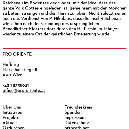
Reichenau im Bodensee gegründet, mit der Idee, dass das
ganze Volk Gottes eingeladen ist, gemeinsam mit den Mönchen
zu beten, zu singen und den Herrn zu loben. Nicht zuletzt sei es
auch das Verdienst von P. Nikolaus, dass die Insel Reichenau
wie schon nach der Gründung des ursprünglichen
Benediktiner-Klosters dort durch den Hl. Pirmin im Jahr 724
wieder zu einem Ort der geistlichen Erneuerung wurde.
PRO ORIENTE
Hofburg
Marschallstiege II
1010 Wien
+43 1 5338021
office@pro-oriente.at
Über Uns
Freundeskreis
Initiativen
Spenden
Projekte
Impressum
Aktuell
Datenschutz
Ostkirchen
orthcath.net