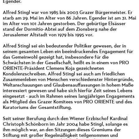
Egender.
Alfred Stingl war von 1985 bis 2003 Grazer Bürgermeister. Er
starb am 29. Mai im Alter von 86 Jahren. Egender ist am 31. Mai
im Alter von 101 Jahren gestorben. Der gebürtige Elsässer
stand der Dormitio-Abtei auf dem Zionsberg nahe der
Jerusalemer Altstadt von 1979 bis 1995 vor.
Alfred Stingl sei ein bedeutender Politiker gewesen, der in
seinem gesamten Leben ein beeindruckendes Engagement für
das Gemeinwohl gezeigt hat, insbesondere für die
Schwächsten in der Gesellschaft, heißt es in einem von PRO
ORIENTE-Präsident Clemens Koja gezeichneten
Kondolenzschreiben. Alfred Stingl sei auch am friedlichen
Zusammenleben von Menschen verschiedenster Hintergründe,
Weltanschauungen und Glaubensauffassungen in hohem Maße
interessiert gewesen und habe sich hierfür Zeit seines Lebens
eingesetzt - auch im Rahmen seines langjährigen Engagements
als Mitglied des Grazer Komitees von PRO ORIENTE und des
Kuratoriums der Gesamtstiftung.
Seit seiner Berufung durch den Wiener Erzbischof Kardinal
Christoph Schönborn im Jahr 2004 habe Stingl, solange es
ihm möglich war, an den Sitzungen dieses Gremiums der
Stiftung mit großer Regelmäßigkeit teilgenommen und