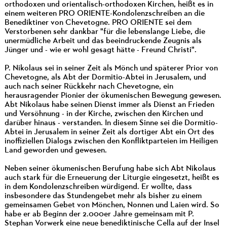
orthodoxen und orientalisch-orthodoxen Kirchen, heißt es in
einem weiteren PRO ORIENTE-Kondolenzschreiben an die
Benediktiner von Chevetogne. PRO ORIENTE sei dem
Verstorbenen sehr dankbar "für die lebenslange Liebe, die
unermüdliche Arbeit und das beeindruckende Zeugnis als
Jünger und - wie er wohl gesagt hätte - Freund Christi".
P. Nikolaus sei in seiner Zeit als Mönch und späterer Prior von
Chevetogne, als Abt der Dormitio-Abtei in Jerusalem, und
auch nach seiner Rückkehr nach Chevetogne, ein
herausragender Pionier der ökumenischen Bewegung gewesen.
Abt Nikolaus habe seinen Dienst immer als Dienst an Frieden
und Versöhnung - in der Kirche, zwischen den Kirchen und
darüber hinaus - verstanden. In diesem Sinne sei die Dormitio-
Abtei in Jerusalem in seiner Zeit als dortiger Abt ein Ort des
inoffiziellen Dialogs zwischen den Konfliktparteien im Heiligen
Land geworden und gewesen.
Neben seiner ökumenischen Berufung habe sich Abt Nikolaus
auch stark für die Erneuerung der Liturgie eingesetzt, heißt es
in dem Kondolenzschreiben würdigend. Er wollte, dass
insbesondere das Stundengebet mehr als bisher zu einem
gemeinsamen Gebet von Mönchen, Nonnen und Laien wird. So
habe er ab Beginn der 2.000er Jahre gemeinsam mit P.
Stephan Vorwerk eine neue benediktinische Cella auf der Insel