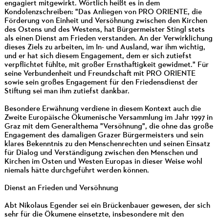
engagiert mitgewirkt. Wörtlich heißt es in dem
Kondolenzschreiben: "Das Anliegen von PRO ORIENTE, die
Förderung von Einheit und Versöhnung zwischen den Kirchen
des Ostens und des Westens, hat Bürgermeister Stingl stets
als einen Dienst am Frieden verstanden. An der Verwirklichung
dieses Ziels zu arbeiten, im In- und Ausland, war ihm wichtig,
und er hat sich diesem Engagement, dem er sich zutiefst
verpflichtet fühlte, mit großer Ernsthaftigkeit gewidmet." Für
seine Verbundenheit und Freundschaft mit PRO ORIENTE
sowie sein großes Engagement für den Friedensdienst der
Stiftung sei man ihm zutiefst dankbar.
Besondere Erwähnung verdiene in diesem Kontext auch die
Zweite Europäische Ökumenische Versammlung im Jahr 1997 in
Graz mit dem Generalthema "Versöhnung", die ohne das große
Engagement des damaligen Grazer Bürgermeisters und sein
klares Bekenntnis zu den Menschenrechten und seinen Einsatz
für Dialog und Verständigung zwischen den Menschen und
Kirchen im Osten und Westen Europas in dieser Weise wohl
niemals hätte durchgeführt werden können.
Dienst an Frieden und Versöhnung
Abt Nikolaus Egender sei ein Brückenbauer gewesen, der sich
sehr für die Ökumene einsetzte, insbesondere mit den