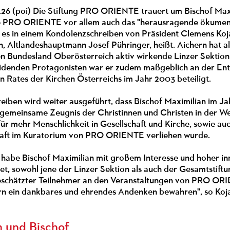
.26 (poi) Die Stiftung PRO ORIENTE trauert um Bischof Max
le PRO ORIENTE vor allem auch das "herausragende ökumen
 es in einem Kondolenzschreiben von Präsident Clemens Ko
 Altlandeshauptmann Josef Pühringer, heißt. Aichern hat als
n Bundesland Oberösterreich aktiv wirkende Linzer Sektion
eidenden Protagonisten war er zudem maßgeblich an der En
 Rates der Kirchen Österreichs im Jahr 2003 beteiligt.
eiben wird weiter ausgeführt, dass Bischof Maximilian im J
 gemeinsame Zeugnis der Christinnen und Christen in der Wel
für mehr Menschlichkeit in Gesellschaft und Kirche, sowie au
haft im Kuratorium von PRO ORIENTE verliehen wurde.
er habe Bischof Maximilian mit großem Interesse und hoher 
, sowohl jene der Linzer Sektion als auch der Gesamtstiftu
eschätzter Teilnehmer an den Veranstaltungen von PRO O
rn ein dankbares und ehrendes Andenken bewahren", so Koja
 und Bischof