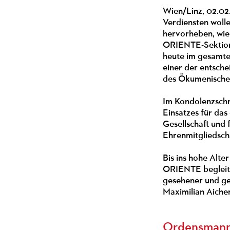
Wien/Linz, 02.02
Verdiensten wol
hervorheben, wie
ORIENTE-Sektion,
heute im gesamte
einer der entsch
des Ökumenischen
Im Kondolenzschr
Einsatzes für das
Gesellschaft und 
Ehrenmitgliedsc
Bis ins hohe Alt
ORIENTE begleitet
gesehener und g
Maximilian Aiche
Ordensmann