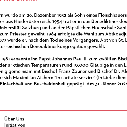
rn wurde am 26. Dezember 1932 als Sohn eines Fleischhauers
er aus Niederösterreich. 1954 trat er in das Benediktinerklo
Universität Salzburg und an der Päpstlichen Hochschule Sant
zum Priester geweiht. 1964 erfolgte die Wahl zum Abtkoadj
 1977 wurde er, nach dem Tod seines Vorgängers, Abt von St.
terreichischen Benediktinerkongregation gewählt.
981 ernannte ihn Papst Johannes Paul II. zum zwölften Bisch
z der arktischen Temperaturen rund 10.000 Gläubige in den
önig gemeinsam mit Bischof Franz Zauner und Bischof Dr. Al
 sich Maximilian Aichern "In caritate servire" (In Liebe diene
 Einfachheit und Bescheidenheit geprägt. Am 31. Jänner 2026
Über Uns
Initiativen