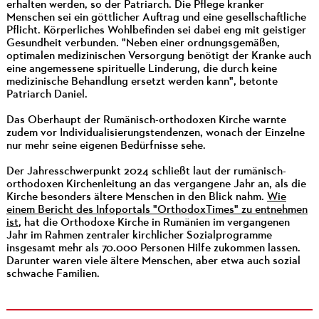
erhalten werden, so der Patriarch. Die Pflege kranker
Menschen sei ein göttlicher Auftrag und eine gesellschaftliche
Pflicht. Körperliches Wohlbefinden sei dabei eng mit geistiger
Gesundheit verbunden. "Neben einer ordnungsgemäßen,
optimalen medizinischen Versorgung benötigt der Kranke auch
eine angemessene spirituelle Linderung, die durch keine
medizinische Behandlung ersetzt werden kann", betonte
Patriarch Daniel.
Das Oberhaupt der Rumänisch-orthodoxen Kirche warnte
zudem vor Individualisierungstendenzen, wonach der Einzelne
nur mehr seine eigenen Bedürfnisse sehe.
Der Jahresschwerpunkt 2024 schließt laut der rumänisch-
orthodoxen Kirchenleitung an das vergangene Jahr an, als die
Kirche besonders ältere Menschen in den Blick nahm.
Wie
einem Bericht des Infoportals "OrthodoxTimes" zu entnehmen
ist
, hat die Orthodoxe Kirche in Rumänien im vergangenen
Jahr im Rahmen zentraler kirchlicher Sozialprogramme
insgesamt mehr als 70.000 Personen Hilfe zukommen lassen.
Darunter waren viele ältere Menschen, aber etwa auch sozial
schwache Familien.