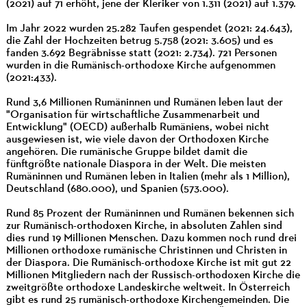
(2021) auf 71 erhöht, jene der Kleriker von 1.311 (2021) auf 1.379.
Im Jahr 2022 wurden 25.282 Taufen gespendet (2021: 24.643),
die Zahl der Hochzeiten betrug 5.758 (2021: 3.605) und es
fanden 3.692 Begräbnisse statt (2021: 2.734). 721 Personen
wurden in die Rumänisch-orthodoxe Kirche aufgenommen
(2021:433).
Rund 3,6 Millionen Rumäninnen und Rumänen leben laut der
"Organisation für wirtschaftliche Zusammenarbeit und
Entwicklung" (OECD) außerhalb Rumäniens, wobei nicht
ausgewiesen ist, wie viele davon der Orthodoxen Kirche
angehören. Die rumänische Gruppe bildet damit die
fünftgrößte nationale Diaspora in der Welt. Die meisten
Rumäninnen und Rumänen leben in Italien (mehr als 1 Million),
Deutschland (680.000), und Spanien (573.000).
Rund 85 Prozent der Rumäninnen und Rumänen bekennen sich
zur Rumänisch-orthodoxen Kirche, in absoluten Zahlen sind
dies rund 19 Millionen Menschen. Dazu kommen noch rund drei
Millionen orthodoxe rumänische Christinnen und Christen in
der Diaspora. Die Rumänisch-orthodoxe Kirche ist mit gut 22
Millionen Mitgliedern nach der Russisch-orthodoxen Kirche die
zweitgrößte orthodoxe Landeskirche weltweit. In Österreich
gibt es rund 25 rumänisch-orthodoxe Kirchengemeinden. Die