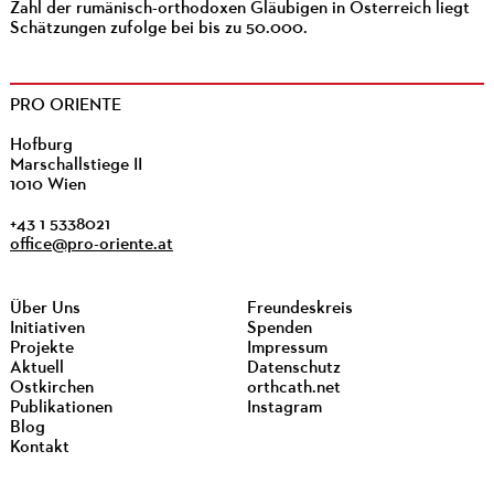
Zahl der rumänisch-orthodoxen Gläubigen in Österreich liegt
Schätzungen zufolge bei bis zu 50.000.
PRO ORIENTE
Hofburg
Marschallstiege II
1010 Wien
+43 1 5338021
office@pro-oriente.at
Über Uns
Freundeskreis
Initiativen
Spenden
Projekte
Impressum
Aktuell
Datenschutz
Ostkirchen
orthcath.net
Publikationen
Instagram
Blog
Kontakt