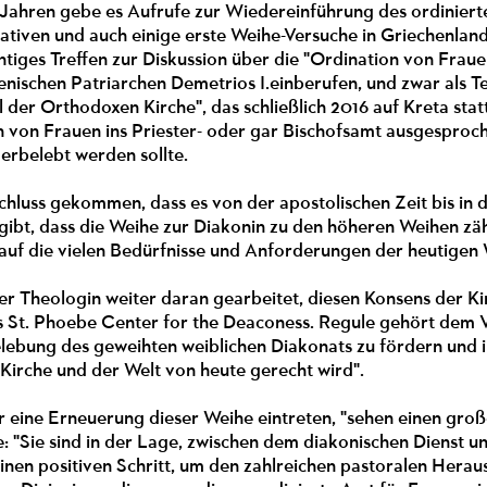
 Jahren gebe es Aufrufe zur Wiedereinführung des ordiniert
iativen und auch einige erste Weihe-Versuche in Griechenlan
htiges Treffen zur Diskussion über die "Ordination von Fra
schen Patriarchen Demetrios I.einberufen, und zwar als Tei
l der Orthodoxen Kirche", das schließlich 2016 auf Kreta stat
n von Frauen ins Priester- oder gar Bischofsamt ausgesproch
erbelebt werden sollte.
hluss gekommen, dass es von der apostolischen Zeit bis in di
 gibt, dass die Weihe zur Diakonin zu den höheren Weihen zä
auf die vielen Bedürfnisse und Anforderungen der heutigen 
er Theologin weiter daran gearbeitet, diesen Konsens der Kirc
as St. Phoebe Center for the Deaconess. Regule gehört dem 
elebung des geweihten weiblichen Diakonats zu fördern und i
Kirche und der Welt von heute gerecht wird".
ür eine Erneuerung dieser Weihe eintreten, "sehen einen gro
e: "Sie sind in der Lage, zwischen dem diakonischen Dienst 
einen positiven Schritt, um den zahlreichen pastoralen Her