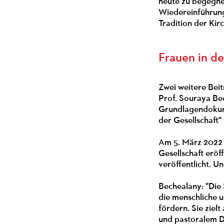
heute zu begegnen
Wiedereinführung
Tradition der Kirc
Frauen in d
Zwei weitere Bei
Prof. Souraya Bec
Grundlagendokume
der Gesellschaft"
Am 5. März 2022 
Gesellschaft erö
veröffentlicht. 
Bechealany: "Die 
die menschliche u
fördern. Sie ziel
und pastoralem D