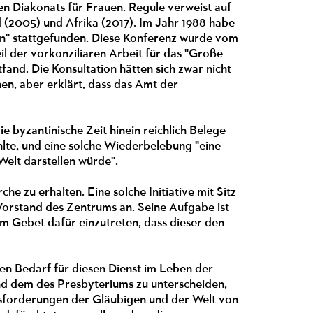
en Diakonats für Frauen. Regule verweist auf
d (2005) und Afrika (2017). Im Jahr 1988 habe
uen" stattgefunden. Diese Konferenz wurde vom
l der vorkonziliaren Arbeit für das "Große
tfand. Die Konsultation hätten sich zwar nicht
en, aber erklärt, dass das Amt der
e byzantinische Zeit hinein reichlich Belege
hlte, und eine solche Wiederbelebung "eine
Welt darstellen würde".
he zu erhalten. Eine solche Initiative mit Sitz
Vorstand des Zentrums an. Seine Aufgabe ist
m Gebet dafür einzutreten, dass dieser den
ßen Bedarf für diesen Dienst im Leben der
und dem des Presbyteriums zu unterscheiden,
ausforderungen der Gläubigen und der Welt von