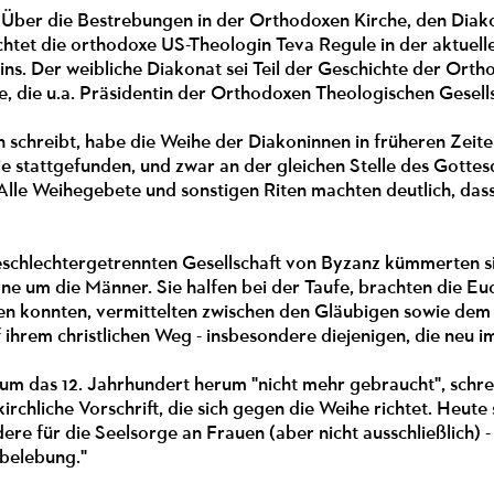
) Über die Bestrebungen in der Orthodoxen Kirche, den Diak
ichtet die orthodoxe US-Theologin Teva Regule in der aktue
. Der weibliche Diakonat sei Teil der Geschichte der Orth
, die u.a. Präsidentin der Orthodoxen Theologischen Gesells
 schreibt, habe die Weihe der Diakoninnen in früheren Zeit
ie stattgefunden, und zwar an der gleichen Stelle des Gotte
Alle Weihegebete und sonstigen Riten machten deutlich, das
eschlechtergetrennten Gesellschaft von Byzanz kümmerten si
e um die Männer. Sie halfen bei der Taufe, brachten die Euch
en konnten, vermittelten zwischen den Gläubigen sowie dem 
 ihrem christlichen Weg - insbesondere diejenigen, die neu 
m das 12. Jahrhundert herum "nicht mehr gebraucht", schreib
irchliche Vorschrift, die sich gegen die Weihe richtet. Heute
dere für die Seelsorge an Frauen (aber nicht ausschließlich
rbelebung."