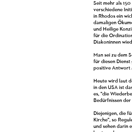
Seit mehr als 150
verschiedene Init
in Rhodos ein wic
damaligen Ökumeni
und Heilige Konzi
für die Ordinatio
Diakoninnen wied
Man sei zu dem Sc
für diesen Dienst
positive Antwort 
Heute wird laut d
in den USA ist d
es, "die Wiederb
Bedürfnissen der 
Diejenigen, die f
Kirche", so Regul
und sehen darin 