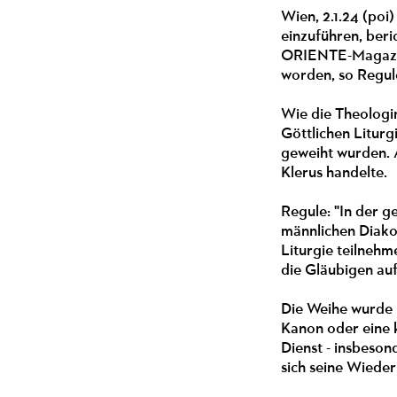
Wien, 2.1.24 (poi
einzuführen, ber
ORIENTE-Magazins
worden, so Regule
Wie die Theologin
Göttlichen Liturg
geweiht wurden. 
Klerus handelte.
Regule: "In der g
männlichen Diakon
Liturgie teilnehm
die Gläubigen auf
Die Weihe wurde u
Kanon oder eine k
Dienst - insbeson
sich seine Wiede