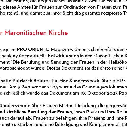
. Diejenigen, die gegen dieses ordinierte Amt für Frauen sin
 dieses Amtes für Frauen zur Ordination von Frauen zum Pre
he steht), und damit aus ihrer Sicht die gesamte rezipierte Tr
er Maronitischen Kirche
träge im PRO ORIENTE-Magazin widmen sich ebenfalls der Rol
healany über aktuelle Entwicklungen in der Maronitischen K
nt "Die Berufung und Sendung der Frauen in der Heilsöko
 verabschiedet wurde. Dieses Dokument sei das erste seiner A
hatte Patriarch Boutros Rai eine Sondersynode über die Prä
ffnet. Am 9. September 2023 wurde das Grundlagendokument i
Und schließlich wurde das Dokument am 10. Oktober 2023 Paps
Sondersynode über Frauen ist eine Einladung, die gegenwärt
nd kirchliche Berufung der Frauen, ihren Platz und ihre Ro
t auch darauf ab, Frauen zu befähigen, ihre Präsenz und ihre R
ienst zu stärken, und eine Beteiligung und Komplementarit