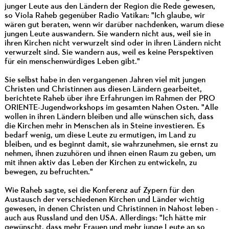
junger Leute aus den Ländern der Region die Rede gewesen,
so Viola Raheb gegenüber Radio Vatikan: "Ich glaube, wir
wären gut beraten, wenn wir darüber nachdenken, warum diese
jungen Leute auswandern. Sie wandern nicht aus, weil sie in
ihren Kirchen nicht verwurzelt sind oder in ihren Ländern nicht
verwurzelt sind. Sie wandern aus, weil es keine Perspektiven
für ein menschenwürdiges Leben gibt."
Sie selbst habe in den vergangenen Jahren viel mit jungen
Christen und Christinnen aus diesen Ländern gearbeitet,
berichtete Raheb über ihre Erfahrungen im Rahmen der PRO
ORIENTE-Jugendworkshops im gesamten Nahen Osten. "Alle
wollen in ihren Ländern bleiben und alle wünschen sich, dass
die Kirchen mehr in Menschen als in Steine investieren. Es
bedarf wenig, um diese Leute zu ermutigen, im Land zu
bleiben, und es beginnt damit, sie wahrzunehmen, sie ernst zu
nehmen, ihnen zuzuhören und ihnen einen Raum zu geben, um
mit ihnen aktiv das Leben der Kirchen zu entwickeln, zu
bewegen, zu befruchten."
Wie Raheb sagte, sei die Konferenz auf Zypern für den
Austausch der verschiedenen Kirchen und Länder wichtig
gewesen, in denen Christen und Christinnen in Nahost leben -
auch aus Russland und den USA. Allerdings: "Ich hätte mir
gewünscht, dass mehr Frauen und mehr junge Leute an so