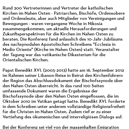
Rund 300 Vertreterinnen und Vertreter der katholischen
Kirchen im Nahen Osten - Patriarchen, Bischöfe, Ordensobere
und Ordensleute, aber auch Mitglieder von Vereinigungen und
Bewegungen - waren vergangene Woche in Nikosia
zusammengekommen, um aktuelle Herausforderungen und
Zukunftsperspektiven für die Kirchen im Nahen Osten zu
beraten. Die Konferenz fand anlässlich des 10-Jahr-Jubiläums
des nachsynodalen Apostolischen Schreibens "Ecclesia in
Medio Oriente" (Kirche im Nahen Osten) statt. Veranstalter
der Tagung war das vatikanische Dikasterium für die
Orientalischen Kirchen.
Papst Benedikt XVI. (2005-2013) hatte am 16. September 2012
im Rahmen seiner Libanon-Reise in Beirut den Kirchenführern
der Region das Abschlussdokument der Bischofssynode über
den Nahen Osten überreicht. In das rund 100 Seiten
umfassende Dokument waren die Ergebnisse der
Bischofssynode über den Nahen Osten eingeflossen, die im
Oktober 2010 im Vatikan getagt hatte. Benedikt XVI. forderte
in dem Schreiben unter anderem vollständige Religionsfreiheit
für die Christen im Nahen Osten. Zudem rief er zu einer
Vertiefung des ökumenischen und interreligiösen Dialogs auf.
Bei der Konferenz sei viel von der massenhaften Emigration