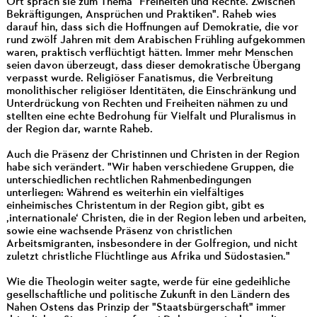
Ort sprach sie zum Thema "Freiheiten und Rechte. Zwischen
Bekräftigungen, Ansprüchen und Praktiken". Raheb wies
darauf hin, dass sich die Hoffnungen auf Demokratie, die vor
rund zwölf Jahren mit dem Arabischen Frühling aufgekommen
waren, praktisch verflüchtigt hätten. Immer mehr Menschen
seien davon überzeugt, dass dieser demokratische Übergang
verpasst wurde. Religiöser Fanatismus, die Verbreitung
monolithischer religiöser Identitäten, die Einschränkung und
Unterdrückung von Rechten und Freiheiten nähmen zu und
stellten eine echte Bedrohung für Vielfalt und Pluralismus in
der Region dar, warnte Raheb.
Auch die Präsenz der Christinnen und Christen in der Region
habe sich verändert. "Wir haben verschiedene Gruppen, die
unterschiedlichen rechtlichen Rahmenbedingungen
unterliegen: Während es weiterhin ein vielfältiges
einheimisches Christentum in der Region gibt, gibt es
‚internationale‘ Christen, die in der Region leben und arbeiten,
sowie eine wachsende Präsenz von christlichen
Arbeitsmigranten, insbesondere in der Golfregion, und nicht
zuletzt christliche Flüchtlinge aus Afrika und Südostasien."
Wie die Theologin weiter sagte, werde für eine gedeihliche
gesellschaftliche und politische Zukunft in den Ländern des
Nahen Ostens das Prinzip der "Staatsbürgerschaft" immer