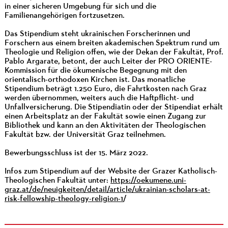
in einer sicheren Umgebung für sich und die
Familienangehörigen fortzusetzen.
Das Stipendium steht ukrainischen Forscherinnen und
Forschern aus einem breiten akademischen Spektrum rund um
Theologie und Religion offen, wie der Dekan der Fakultät, Prof.
Pablo Argarate, betont, der auch Leiter der PRO ORIENTE-
Kommission für die ökumenische Begegnung mit den
orientalisch-orthodoxen Kirchen ist. Das monatliche
Stipendium beträgt 1.250 Euro, die Fahrtkosten nach Graz
werden übernommen, weiters auch die Haftpflicht- und
Unfallversicherung. Die Stipendiatin oder der Stipendiat erhält
einen Arbeitsplatz an der Fakultät sowie einen Zugang zur
Bibliothek und kann an den Aktivitäten der Theologischen
Fakultät bzw. der Universität Graz teilnehmen.
Bewerbungsschluss ist der 15. März 2022.
Infos zum Stipendium auf der Website der Grazer Katholisch-
Theologischen Fakultät unter:
https://oekumene.uni-
graz.at/de/neuigkeiten/detail/article/ukrainian-scholars-at-
risk-fellowship-theology-religion-1
/