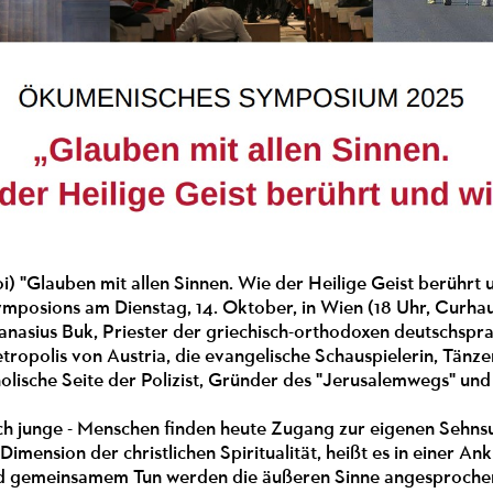
oi) "Glauben mit allen Sinnen. Wie der Heilige Geist berührt u
posions am Dienstag, 14. Oktober, in Wien (18 Uhr, Curha
anasius Buk, Priester der griechisch-orthodoxen deutschsp
tropolis von Austria, die evangelische Schauspielerin, Tänz
holische Seite der Polizist, Gründer des "Jerusalemwegs" un
uch junge - Menschen finden heute Zugang zur eigenen Sehns
 Dimension der christlichen Spiritualität, heißt es in einer A
 gemeinsamem Tun werden die äußeren Sinne angesprochen