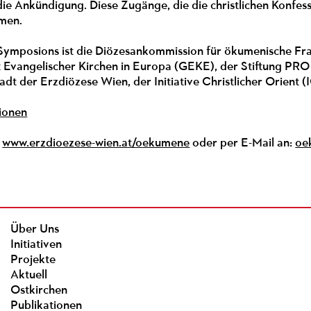
die Ankündigung. Diese Zugänge, die die christlichen Konfess
mmen.
 Symposions ist die Diözesankommission für ökumenische Fr
t Evangelischer Kirchen in Europa (GEKE), der Stiftung 
adt der Erzdiözese Wien, der Initiative Christlicher Orien
ionen
r
www.erzdioezese-wien.at/oekumene
oder per E-Mail an:
oe
Über Uns
Initiativen
Projekte
Aktuell
Ostkirchen
Publikationen