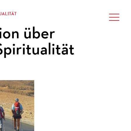
UALITÄT
on über
piritualität