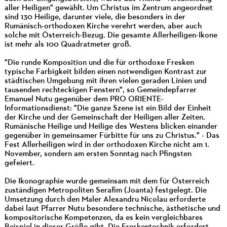
aller Heiligen" gewählt. Um Christus im Zentrum angeordnet
sind 130 Heilige, darunter viele, die besonders in der
Rumänisch-orthodoxen Kirche verehrt werden, aber auch
solche mit Österreich-Bezug. Die gesamte Allerheiligen-Ikone
ist mehr als 100 Quadratmeter groß.
"Die runde Komposition und die für orthodoxe Fresken
typische Farbigkeit bilden einen notwendigen Kontrast zur
städtischen Umgebung mit ihren vielen geraden Linien und
tausenden rechteckigen Fenstern", so Gemeindepfarrer
Emanuel Nutu gegenüber dem PRO ORIENTE-
Informationsdienst: "Die ganze Szene ist ein Bild der Einheit
der Kirche und der Gemeinschaft der Heiligen aller Zeiten.
Rumänische Heilige und Heilige des Westens blicken einander
gegenüber in gemeinsamer Fürbitte für uns zu Christus." - Das
Fest Allerheiligen wird in der orthodoxen Kirche nicht am 1.
November, sondern am ersten Sonntag nach Pfingsten
gefeiert.
Die Ikonographie wurde gemeinsam mit dem für Österreich
zuständigen Metropoliten Serafim (Joanta) festgelegt. Die
Umsetzung durch den Maler Alexandru Nicolau erforderte
dabei laut Pfarrer Nutu besondere technische, ästhetische und
kompositorische Kompetenzen, da es kein vergleichbares
Beispiel in dieser Größe gibt. Die Freskentechnik erfordert