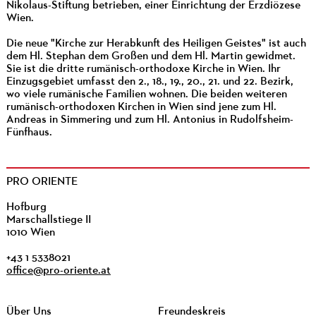
Nikolaus-Stiftung betrieben, einer Einrichtung der Erzdiözese
Wien.
Die neue "Kirche zur Herabkunft des Heiligen Geistes" ist auch
dem Hl. Stephan dem Großen und dem Hl. Martin gewidmet.
Sie ist die dritte rumänisch-orthodoxe Kirche in Wien. Ihr
Einzugsgebiet umfasst den 2., 18., 19., 20., 21. und 22. Bezirk,
wo viele rumänische Familien wohnen. Die beiden weiteren
rumänisch-orthodoxen Kirchen in Wien sind jene zum Hl.
Andreas in Simmering und zum Hl. Antonius in Rudolfsheim-
Fünfhaus.
PRO ORIENTE
Hofburg
Marschallstiege II
1010 Wien
+43 1 5338021
office@pro-oriente.at
Über Uns
Freundeskreis