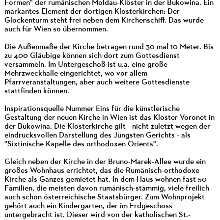
Formen" der rumänischen Moldau-Klöster in der Bukowina. Ein
markantes Element der dortigen Klosterkirchen: Der
Glockenturm steht frei neben dem Kirchenschiff. Das wurde
auch für Wien so übernommen.
Die Außenmaße der Kirche betragen rund 30 mal 10 Meter. Bis
zu 400 Gläubige können sich dort zum Gottesdienst
versammeln. Im Untergeschoß ist u.a. eine große
Mehrzweckhalle eingerichtet, wo vor allem
Pfarrveranstaltungen, aber auch weitere Gottesdienste
stattfinden können.
Inspirationsquelle Nummer Eins für die künstlerische
Gestaltung der neuen Kirche in Wien ist das Kloster Voronet in
der Bukowina. Die Klosterkirche gilt - nicht zuletzt wegen der
eindrucksvollen Darstellung des Jüngsten Gerichts - als
"Sixtinische Kapelle des orthodoxen Orients".
Gleich neben der Kirche in der Bruno-Marek-Allee wurde ein
großes Wohnhaus errichtet, das die Rumänisch-orthodoxe
Kirche als Ganzes gemietet hat. In dem Haus wohnen fast 50
Familien, die meisten davon rumänisch-stämmig, viele freilich
auch schon österreichische Staatsbürger. Zum Wohnprojekt
gehört auch ein Kindergarten, der im Erdgeschoss
untergebracht ist. Dieser wird von der katholischen St.-