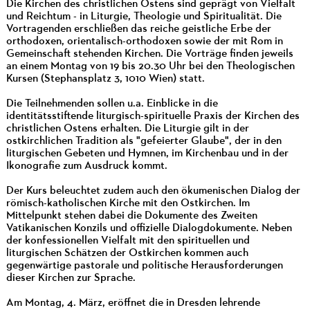
Die Kirchen des christlichen Ostens sind geprägt von Vielfalt
und Reichtum - in Liturgie, Theologie und Spiritualität. Die
Vortragenden erschließen das reiche geistliche Erbe der
orthodoxen, orientalisch-orthodoxen sowie der mit Rom in
Gemeinschaft stehenden Kirchen. Die Vorträge finden jeweils
an einem Montag von 19 bis 20.30 Uhr bei den Theologischen
Kursen (Stephansplatz 3, 1010 Wien) statt.
Die Teilnehmenden sollen u.a. Einblicke in die
identitätsstiftende liturgisch-spirituelle Praxis der Kirchen des
christlichen Ostens erhalten. Die Liturgie gilt in der
ostkirchlichen Tradition als "gefeierter Glaube", der in den
liturgischen Gebeten und Hymnen, im Kirchenbau und in der
Ikonografie zum Ausdruck kommt.
Der Kurs beleuchtet zudem auch den ökumenischen Dialog der
römisch-katholischen Kirche mit den Ostkirchen. Im
Mittelpunkt stehen dabei die Dokumente des Zweiten
Vatikanischen Konzils und offizielle Dialogdokumente. Neben
der konfessionellen Vielfalt mit den spirituellen und
liturgischen Schätzen der Ostkirchen kommen auch
gegenwärtige pastorale und politische Herausforderungen
dieser Kirchen zur Sprache.
Am Montag, 4. März, eröffnet die in Dresden lehrende