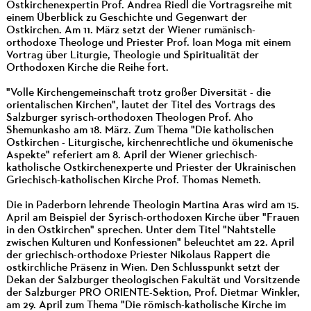
Ostkirchenexpertin Prof. Andrea Riedl die Vortragsreihe mit
einem Überblick zu Geschichte und Gegenwart der
Ostkirchen. Am 11. März setzt der Wiener rumänisch-
orthodoxe Theologe und Priester Prof. Ioan Moga mit einem
Vortrag über Liturgie, Theologie und Spiritualität der
Orthodoxen Kirche die Reihe fort.
"Volle Kirchengemeinschaft trotz großer Diversität - die
orientalischen Kirchen", lautet der Titel des Vortrags des
Salzburger syrisch-orthodoxen Theologen Prof. Aho
Shemunkasho am 18. März. Zum Thema "Die katholischen
Ostkirchen - Liturgische, kirchenrechtliche und ökumenische
Aspekte" referiert am 8. April der Wiener griechisch-
katholische Ostkirchenexperte und Priester der Ukrainischen
Griechisch-katholischen Kirche Prof. Thomas Nemeth.
Die in Paderborn lehrende Theologin Martina Aras wird am 15.
April am Beispiel der Syrisch-orthodoxen Kirche über "Frauen
in den Ostkirchen" sprechen. Unter dem Titel "Nahtstelle
zwischen Kulturen und Konfessionen" beleuchtet am 22. April
der griechisch-orthodoxe Priester Nikolaus Rappert die
ostkirchliche Präsenz in Wien. Den Schlusspunkt setzt der
Dekan der Salzburger theologischen Fakultät und Vorsitzende
der Salzburger PRO ORIENTE-Sektion, Prof. Dietmar Winkler,
am 29. April zum Thema "Die römisch-katholische Kirche im