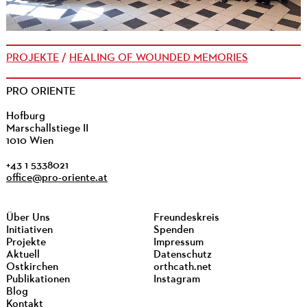
PROJEKTE
/
HEALING OF WOUNDED MEMORIES
PRO ORIENTE
Hofburg
Marschallstiege II
1010 Wien
+43 1 5338021
office@pro-oriente.at
Über Uns
Freundeskreis
Initiativen
Spenden
Projekte
Impressum
Aktuell
Datenschutz
Ostkirchen
orthcath.net
Publikationen
Instagram
Blog
Kontakt