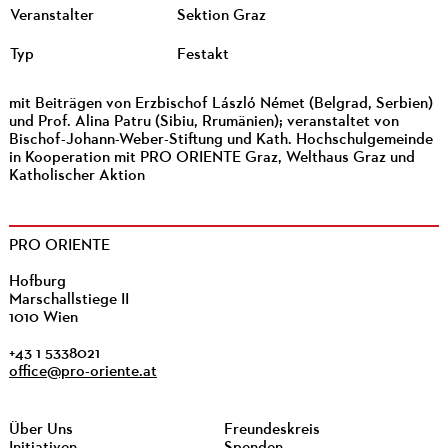
Veranstalter
Sektion Graz
Typ
Festakt
mit Beiträgen von Erzbischof László Német (Belgrad, Serbien)
und Prof. Alina Patru (Sibiu, Rrumänien); veranstaltet von
Bischof-Johann-Weber-Stiftung und Kath. Hochschulgemeinde
in Kooperation mit PRO ORIENTE Graz, Welthaus Graz und
Katholischer Aktion
PRO ORIENTE
Hofburg
Marschallstiege II
1010 Wien
+43 1 5338021
office@pro-oriente.at
Über Uns
Freundeskreis