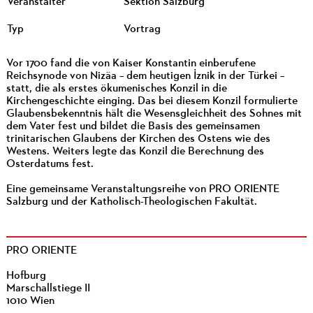
Veranstalter
Sektion Salzburg
Typ
Vortrag
Vor 1700 fand die von Kaiser Konstantin einberufene
Reichsynode von Nizäa – dem heutigen İznik in der Türkei –
statt, die als erstes ökumenisches Konzil in die
Kirchengeschichte einging. Das bei diesem Konzil formulierte
Glaubensbekenntnis hält die Wesensgleichheit des Sohnes mit
dem Vater fest und bildet die Basis des gemeinsamen
trinitarischen Glaubens der Kirchen des Ostens wie des
Westens. Weiters legte das Konzil die Berechnung des
Osterdatums fest.
Eine gemeinsame Veranstaltungsreihe von PRO ORIENTE
Salzburg und der Katholisch-Theologischen Fakultät.
PRO ORIENTE
Hofburg
Marschallstiege II
1010 Wien