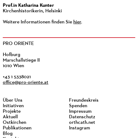
Prof.in Katharina Kunter
Kirchenhistorikerin, Helsinki
Weitere Informationen finden Sie
hier
.
PRO ORIENTE
Hofburg
Marschallstiege II
1010 Wien
+43 1 5338021
office@pro-oriente.at
Über Uns
Freundeskreis
Initiativen
Spenden
Projekte
Impressum
Aktuell
Datenschutz
Ostkirchen
orthcath.net
Publikationen
Instagram
Blog