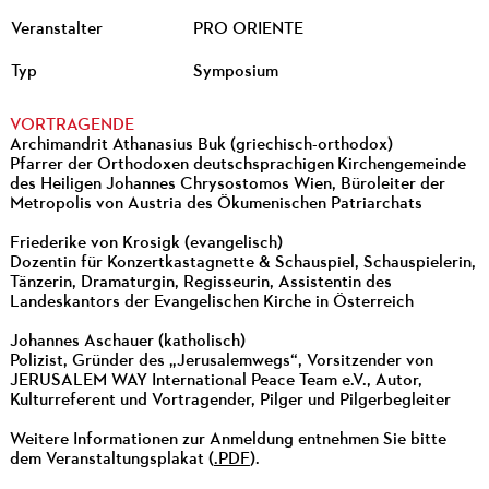
Veranstalter
PRO ORIENTE
Typ
Symposium
VORTRAGENDE
Archimandrit Athanasius Buk (griechisch-orthodox)
Pfarrer der Orthodoxen deutschsprachigen Kirchengemeinde
des Heiligen Johannes Chrysostomos Wien, Büroleiter der
Metropolis von Austria des Ökumenischen Patriarchats
Friederike von Krosigk (evangelisch)
Dozentin für Konzertkastagnette & Schauspiel, Schauspielerin,
Tänzerin, Dramaturgin, Regisseurin, Assistentin des
Landeskantors der Evangelischen Kirche in Österreich
Johannes Aschauer (katholisch)
Polizist, Gründer des „Jerusalemwegs“, Vorsitzender von
JERUSALEM WAY International Peace Team e.V., Autor,
Kulturreferent und Vortragender, Pilger und Pilgerbegleiter
Weitere Informationen zur Anmeldung entnehmen Sie bitte
dem Veranstaltungsplakat (
.PDF
).