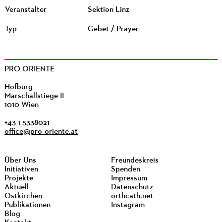
Veranstalter
Sektion Linz
Typ
Gebet / Prayer
PRO ORIENTE
Hofburg
Marschallstiege II
1010 Wien
+43 1 5338021
office@pro-oriente.at
Über Uns
Freundeskreis
Initiativen
Spenden
Projekte
Impressum
Aktuell
Datenschutz
Ostkirchen
orthcath.net
Publikationen
Instagram
Blog