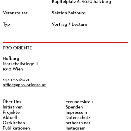
Kapitelplatz 6, 5020 Salzburg
Veranstalter
Sektion Salzburg
Typ
Vortrag / Lecture
PRO ORIENTE
Hofburg
Marschallstiege II
1010 Wien
+43 1 5338021
office@pro-oriente.at
Über Uns
Freundeskreis
Initiativen
Spenden
Projekte
Impressum
Aktuell
Datenschutz
Ostkirchen
orthcath.net
Publikationen
Instagram