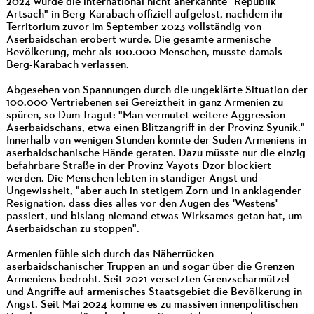
2024 wurde die international nicht anerkannte "Republik
Artsach" in Berg-Karabach offiziell aufgelöst, nachdem ihr
Territorium zuvor im September 2023 vollständig von
Aserbaidschan erobert wurde. Die gesamte armenische
Bevölkerung, mehr als 100.000 Menschen, musste damals
Berg-Karabach verlassen.
Abgesehen von Spannungen durch die ungeklärte Situation der
100.000 Vertriebenen sei Gereiztheit in ganz Armenien zu
spüren, so Dum-Tragut: "Man vermutet weitere Aggression
Aserbaidschans, etwa einen Blitzangriff in der Provinz Syunik."
Innerhalb von wenigen Stunden könnte der Süden Armeniens in
aserbaidschanische Hände geraten. Dazu müsste nur die einzig
befahrbare Straße in der Provinz Vayots Dzor blockiert
werden. Die Menschen lebten in ständiger Angst und
Ungewissheit, "aber auch in stetigem Zorn und in anklagender
Resignation, dass dies alles vor den Augen des 'Westens'
passiert, und bislang niemand etwas Wirksames getan hat, um
Aserbaidschan zu stoppen".
Armenien fühle sich durch das Näherrücken
aserbaidschanischer Truppen an und sogar über die Grenzen
Armeniens bedroht. Seit 2021 versetzten Grenzscharmützel
und Angriffe auf armenisches Staatsgebiet die Bevölkerung in
Angst. Seit Mai 2024 komme es zu massiven innenpolitischen