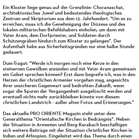
Ein Kloster liege genau auf der Grenzlinie: Choranaschat,
architektonisches Juwel und bedeutendes theologisches
Zentrum und Skriptorium aus dem 13. Jahrhundert. "Um es zu
erreichen, muss ich die Genehmigung der Diözese und des
lokalen militärischen Befehlshabers einholen, um dann mit
Vater Aram, dem Dorfpriester, und Soldaten durch
Schützengräben hindurch zum Kloster zu gelangen". Der
Aufenthalt habe aus Sicherheitsgründen nur eine halbe Stunde
gedauert.
Dum-Tragut: "Werde ich morgen noch eine Kerze in den
steinernen Gewölben anzünden und mit Vater Aram gemeinsam
ein Gebet sprechen können? Erst dann begreife ich, was in den
Herzen der christlichen Armenier vorgehen mag, angesichts
ihrer unsicheren Gegenwart und bedrohten Zukunft, wenn
sogar die Spuren der Vergangenheit ausgelöscht werden und
eventuell nichts mehr zurückbleiben könnte von diesem
christlichen Landstrich - außer alten Fotos und Erinnerungen."
Das aktuelle PRO ORIENTE-Magazin steht unter dem
Generalthema "Orientalische Kirchen in Bedrängnis". Neben
der Situation in Armenien und Berg-Karabach beschäftigen
sich weitere Beiträge mit der Situation christlicher Kirchen in
Indien und Äthiopien. Eingeleitet wird das Thema durch einen