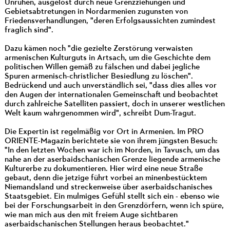
Unruhen, ausgelöst durch neue Grenzziehungen und
Gebietsabtretungen in Nordarmenien zugunsten von
Friedensverhandlungen, "deren Erfolgsaussichten zumindest
fraglich sind".
Dazu kämen noch "die gezielte Zerstörung verwaisten
armenischen Kulturguts in Artsach, um die Geschichte dem
politischen Willen gemäß zu fälschen und dabei jegliche
Spuren armenisch-christlicher Besiedlung zu löschen".
Bedrückend und auch unverständlich sei, "dass dies alles vor
den Augen der internationalen Gemeinschaft und beobachtet
durch zahlreiche Satelliten passiert, doch in unserer westlichen
Welt kaum wahrgenommen wird", schreibt Dum-Tragut.
Die Expertin ist regelmäßig vor Ort in Armenien. Im PRO
ORIENTE-Magazin berichtete sie von ihrem jüngsten Besuch:
"In den letzten Wochen war ich im Norden, in Tavusch, um das
nahe an der aserbaidschanischen Grenze liegende armenische
Kulturerbe zu dokumentieren. Hier wird eine neue Straße
gebaut, denn die jetzige führt vorbei an minenbestücktem
Niemandsland und streckenweise über aserbaidschanisches
Staatsgebiet. Ein mulmiges Gefühl stellt sich ein - ebenso wie
bei der Forschungsarbeit in den Grenzdörfern, wenn ich spüre,
wie man mich aus den mit freiem Auge sichtbaren
aserbaidschanischen Stellungen heraus beobachtet."