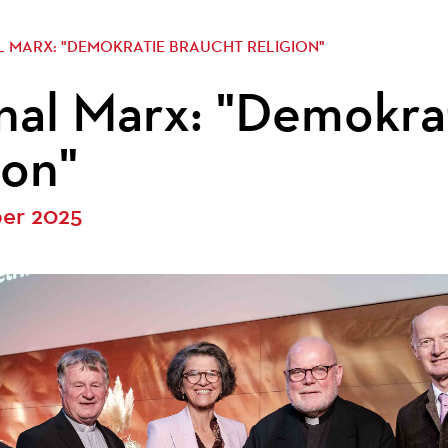
L MARX: "DEMOKRATIE BRAUCHT RELIGION"
nal Marx: "Demokra
ion"
er 2025