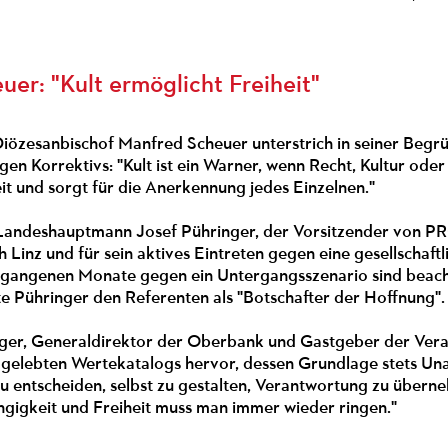
uer: "Kult ermöglicht Freiheit"
iözesanbischof Manfred Scheuer unterstrich in seiner Begrü
en Korrektivs: "Kult ist ein Warner, wenn Recht, Kultur ode
it und sorgt für die Anerkennung jedes Einzelnen."
andeshauptmann Josef Pühringer, der Vorsitzender von PRO
 Linz und für sein aktives Eintreten gegen eine gesellscha
gangenen Monate gegen ein Untergangsszenario sind beachtl
te Pühringer den Referenten als "Botschafter der Hoffnung"
ger, Generaldirektor der Oberbank und Gastgeber der Veran
 gelebten Wertekatalogs hervor, dessen Grundlage stets Unab
zu entscheiden, selbst zu gestalten, Verantwortung zu überne
igkeit und Freiheit muss man immer wieder ringen."