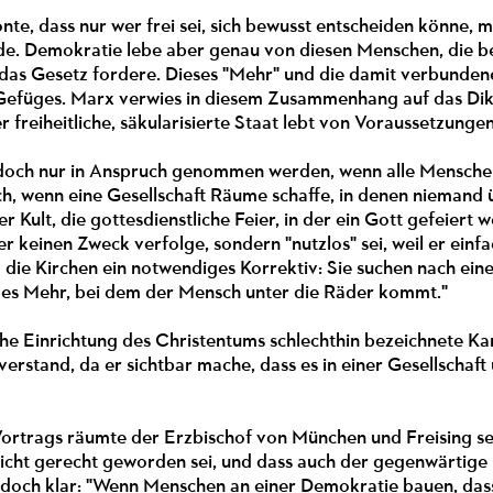
nte, dass nur wer frei sei, sich bewusst entscheiden könne, m
e. Demokratie lebe aber genau von diesen Menschen, die ber
 das Gesetz fordere. Dieses "Mehr" und die damit verbunden
efüges. Marx verwies in diesem Zusammenhang auf das Dik
 freiheitliche, säkularisierte Staat lebt von Voraussetzungen,
edoch nur in Anspruch genommen werden, wenn alle Menschen 
ch, wenn eine Gesellschaft Räume schaffe, in denen niemand 
r Kult, die gottesdienstliche Feier, in der ein Gott gefeiert
er keinen Zweck verfolge, sondern "nutzlos" sei, weil er einfa
 die Kirchen ein notwendiges Korrektiv: Sie suchen nach ein
ges Mehr, bei dem der Mensch unter die Räder kommt."
iche Einrichtung des Christentums schlechthin bezeichnete K
erstand, da er sichtbar mache, dass es in einer Gesellscha
rtrags räumte der Erzbischof von München und Freising selbst
icht gerecht geworden sei, und dass auch der gegenwärtige M
jedoch klar: "Wenn Menschen an einer Demokratie bauen, dass