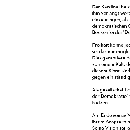
Der Kardinal beto
ihm verlangt werd
einzubringen, als
demokratischen G
Böckenförde: "Der
Freiheit könne j
sei das nur mögli
Dies garantiere de
von einem Kult, d
diesem Sinne sind
gegen ein ständi
Als gesellschaftl
der Demokratie" v
Nutzen.
Am Ende seines Vo
ihrem Anspruch n
Seine Vision sei 