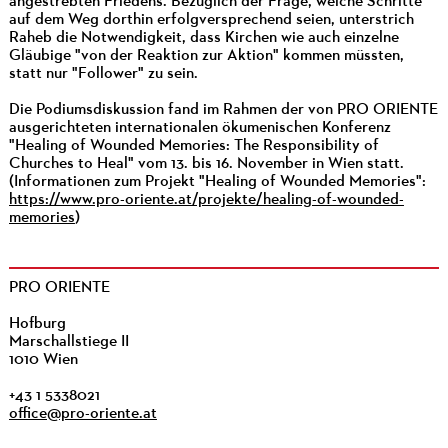
angestrebten Friedens. Bezüglich der Frage, welche Schritte
auf dem Weg dorthin erfolgversprechend seien, unterstrich
Raheb die Notwendigkeit, dass Kirchen wie auch einzelne
Gläubige "von der Reaktion zur Aktion" kommen müssten,
statt nur "Follower" zu sein.
Die Podiumsdiskussion fand im Rahmen der von PRO ORIENTE
ausgerichteten internationalen ökumenischen Konferenz
"Healing of Wounded Memories: The Responsibility of
Churches to Heal" vom 13. bis 16. November in Wien statt.
(Informationen zum Projekt "Healing of Wounded Memories":
https://www.pro-oriente.at/projekte/healing-of-wounded-
memories
)
PRO ORIENTE
Hofburg
Marschallstiege II
1010 Wien
+43 1 5338021
office@pro-oriente.at