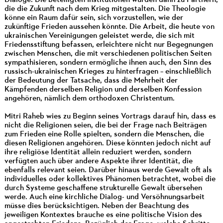
die die Zukunft nach dem Krieg mitgestalten. Die Theologie
könne ein Raum dafür sein, sich vorzustellen, wie der
zukünftige Frieden aussehen könnte. Die Arbeit, die heute von
ukrainischen Vereinigungen geleistet werde, die sich mit
Friedensstiftung befassen, erleichtere nicht nur Begegnungen
zwischen Menschen, die mit verschiedenen politischen Seiten
sympathisieren, sondern ermögliche ihnen auch, den Sinn des
russisch-ukrainischen Krieges zu hinterfragen – einschließlich
der Bedeutung der Tatsache, dass die Mehrheit der
Kämpfenden derselben Religion und derselben Konfession
angehören, nämlich dem orthodoxen Christentum.
Mitri Raheb wies zu Beginn seines Vortrags darauf hin, dass es
nicht die Religionen seien, die bei der Frage nach Beiträgen
zum Frieden eine Rolle spielten, sondern die Menschen, die
diesen Religionen angehören. Diese könnten jedoch nicht auf
ihre religiöse Identität allein reduziert werden, sondern
verfügten auch über andere Aspekte ihrer Identität, die
ebenfalls relevant seien. Darüber hinaus werde Gewalt oft als
individuelles oder kollektives Phänomen betrachtet, wobei die
durch Systeme geschaffene strukturelle Gewalt übersehen
werde. Auch eine kirchliche Dialog- und Versöhnungsarbeit
müsse dies berücksichtigen. Neben der Beachtung des
jeweiligen Kontextes brauche es eine politische Vision des