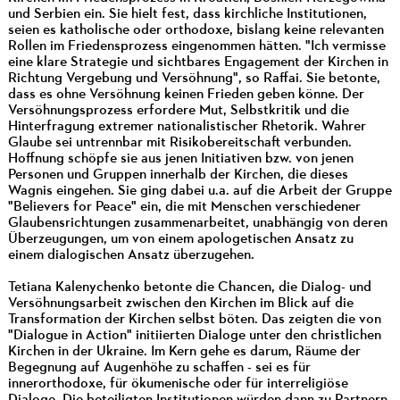
und Serbien ein. Sie hielt fest, dass kirchliche Institutionen,
seien es katholische oder orthodoxe, bislang keine relevanten
Rollen im Friedensprozess eingenommen hätten. "Ich vermisse
eine klare Strategie und sichtbares Engagement der Kirchen in
Richtung Vergebung und Versöhnung", so Raffai. Sie betonte,
dass es ohne Versöhnung keinen Frieden geben könne. Der
Versöhnungsprozess erfordere Mut, Selbstkritik und die
Hinterfragung extremer nationalistischer Rhetorik. Wahrer
Glaube sei untrennbar mit Risikobereitschaft verbunden.
Hoffnung schöpfe sie aus jenen Initiativen bzw. von jenen
Personen und Gruppen innerhalb der Kirchen, die dieses
Wagnis eingehen. Sie ging dabei u.a. auf die Arbeit der Gruppe
"Believers for Peace" ein, die mit Menschen verschiedener
Glaubensrichtungen zusammenarbeitet, unabhängig von deren
Überzeugungen, um von einem apologetischen Ansatz zu
einem dialogischen Ansatz überzugehen.
Tetiana Kalenychenko betonte die Chancen, die Dialog- und
Versöhnungsarbeit zwischen den Kirchen im Blick auf die
Transformation der Kirchen selbst böten. Das zeigten die von
"Dialogue in Action" initiierten Dialoge unter den christlichen
Kirchen in der Ukraine. Im Kern gehe es darum, Räume der
Begegnung auf Augenhöhe zu schaffen - sei es für
innerorthodoxe, für ökumenische oder für interreligiöse
Dialoge. Die beteiligten Institutionen würden dann zu Partnern,