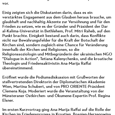
vor.
Einig zeigten sich die Diskutanten darin, dass es ein
verstärktes Engagement aus dem Glauben heraus brauche, um
glaubhaft und nachhaltig Akzente zur Versöhnung und für den
Frieden zu setzen, wie es der Gründer und Präsident der Dar
al-Kalima-Universität in Bethlehem, Prof. Mitri Raheb, auf den
Punkt brachte. Einigkeit bestand auch darin, dass Konflikte
nicht nur Bewährungsfelder für die Kraft der Botschaft der
Kirchen sind, sondern zugleich eine Chance für Veränderung
innerhalb der Kirchen und Religionen, so die
Religionssoziologin und Mitbegründerin der ukrainischen NGO
"Dialogue in Action", Tetiana Kalenychenko, und die kroatische
Theologin und Friedensaktivistin Ana-Marija Raffai
übereinstimmend.
Eröffnet wurde die Podiumsdiskussion mit Grußworten der
stellvertretenden Direktorin der Diplomatischen Akademie
Wien, Martina Schubert, und von PRO ORIENTE-Präsident
Clemens Koja. Moderiert wurde die Veranstaltung von der
Münsteraner Ostkirchen- und Ökumene-Expertin Prof. Regina
Elsner.
Im ersten Kurzvortrag ging Ana-Marija Raffai auf die Rolle der
Kirchen im Friedensprozess in Kroatien, Bosnien-Herzegowina