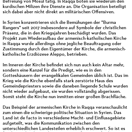
Befreiung von Mosul tätig. In Raqqa boten sie wiederum den
kurdischen Milizen ihre Dienste an. Die Organisation beteiligt
sich dabei aber nicht direkt an militärischen Offensiven.
In Syrien konzentrieren sich die Bemühungen der "Burma
Rangers" seit 2017 insbesondere auf Symbole der christlichen
Präsenz, die in den Kriegsjahren beschädigt wurden. Das
Projekt zum Wiederaufbau der armenisch-katholischen Kirche
in Raqqa wurde allerdings ohne jegliche Beauftragung oder
Zustimmung durch den Eigentümer der Kirche, die armenisch-
katholische Erzdiözese Aleppo, betrieben.
Im Inneren der Kirche befindet sich nun auch kein Altar mehr,
sondern eine Kanzel für die Predigt, wie es in den
Gotteshäusern der evangelikalen Gemeinden üblich ist. Das im
Krieg wie die Kirche ebenfalls stark zerstörte Haus des
Gemeindepriesters sowie die daneben liegende Schule wurden
nicht wieder aufgebaut, sie wurden vollständig abgerissen.
Somit steht die Kirche nun inmitten einer großen Brachfläche.
Das Beispiel der armenischen Kirche in Raqqa veranschaulicht
zum einen die schwierige politische Situation in Syrien. Das
Land ist de facto in verschiedene Macht- und Einflussgebiete
aufgeteilt, was die Kommunikation zwischen den
unterschiedlichen Landesteilen erheblich erschwert. So ist es