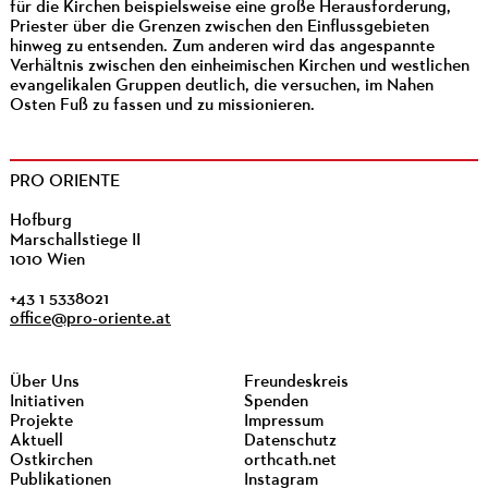
für die Kirchen beispielsweise eine große Herausforderung,
Priester über die Grenzen zwischen den Einflussgebieten
hinweg zu entsenden. Zum anderen wird das angespannte
Verhältnis zwischen den einheimischen Kirchen und westlichen
evangelikalen Gruppen deutlich, die versuchen, im Nahen
Osten Fuß zu fassen und zu missionieren.
PRO ORIENTE
Hofburg
Marschallstiege II
1010 Wien
+43 1 5338021
office@pro-oriente.at
Über Uns
Freundeskreis
Initiativen
Spenden
Projekte
Impressum
Aktuell
Datenschutz
Ostkirchen
orthcath.net
Publikationen
Instagram