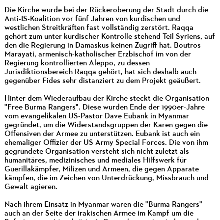
Die Kirche wurde bei der Rückeroberung der Stadt durch die
Anti-IS-Koalition vor fünf Jahren von kurdischen und
westlichen Streitkräften fast vollständig zerstört. Raqqa
gehört zum unter kurdischer Kontrolle stehend Teil Syriens, auf
den die Regierung in Damaskus keinen Zugriff hat. Boutros
Marayati, armenisch-katholischer Erzbischof im von der
Regierung kontrollierten Aleppo, zu dessen
Jurisdiktionsbereich Raqqa gehört, hat sich deshalb auch
gegenüber Fides sehr distanziert zu dem Projekt geäußert.
Hinter dem Wiederaufbau der Kirche steckt die Organisation
"Free Burma Rangers". Diese wurden Ende der 1990er-Jahre
vom evangelikalen US-Pastor Dave Eubank in Myanmar
gegründet, um die Widerstandsgruppen der Karen gegen die
Offensiven der Armee zu unterstützen. Eubank ist auch ein
ehemaliger Offizier der US Army Special Forces. Die von ihm
gegründete Organisation versteht sich nicht zuletzt als
humanitäres, medizinisches und mediales Hilfswerk für
Guerillakämpfer, Milizen und Armeen, die gegen Apparate
kämpfen, die im Zeichen von Unterdrückung, Missbrauch und
Gewalt agieren.
Nach ihrem Einsatz in Myanmar waren die "Burma Rangers"
auch an der Seite der irakischen Armee im Kampf um die