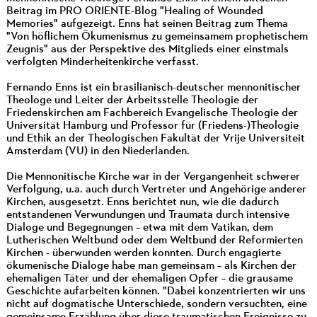
Beitrag im PRO ORIENTE-Blog "Healing of Wounded
Memories" aufgezeigt. Enns hat seinen Beitrag zum Thema
"Von höflichem Ökumenismus zu gemeinsamem prophetischem
Zeugnis" aus der Perspektive des Mitglieds einer einstmals
verfolgten Minderheitenkirche verfasst.
Fernando Enns ist ein brasilianisch-deutscher mennonitischer
Theologe und Leiter der Arbeitsstelle Theologie der
Friedenskirchen am Fachbereich Evangelische Theologie der
Universität Hamburg und Professor für (Friedens-)Theologie
und Ethik an der Theologischen Fakultät der Vrije Universiteit
Amsterdam (VU) in den Niederlanden.
Die Mennonitische Kirche war in der Vergangenheit schwerer
Verfolgung, u.a. auch durch Vertreter und Angehörige anderer
Kirchen, ausgesetzt. Enns berichtet nun, wie die dadurch
entstandenen Verwundungen und Traumata durch intensive
Dialoge und Begegnungen – etwa mit dem Vatikan, dem
Lutherischen Weltbund oder dem Weltbund der Reformierten
Kirchen - überwunden werden konnten. Durch engagierte
ökumenische Dialoge habe man gemeinsam – als Kirchen der
ehemaligen Täter und der ehemaligen Opfer – die grausame
Geschichte aufarbeiten können. "Dabei konzentrierten wir uns
nicht auf dogmatische Unterschiede, sondern versuchten, eine