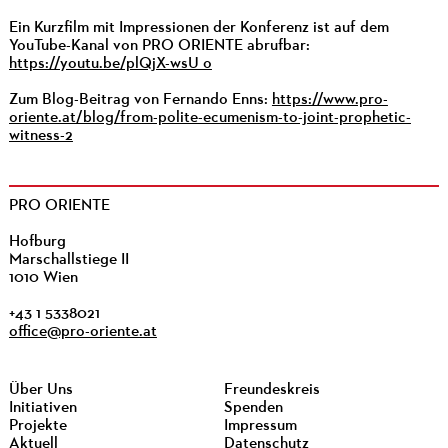
Ein Kurzfilm mit Impressionen der Konferenz ist auf dem
YouTube-Kanal von PRO ORIENTE abrufbar:
https://youtu.be/plQjX-wsU_o
Zum Blog-Beitrag von Fernando Enns:
https://www.pro-
oriente.at/blog/from-polite-ecumenism-to-joint-prophetic-
witness-2
PRO ORIENTE
Hofburg
Marschallstiege II
1010 Wien
+43 1 5338021
office@pro-oriente.at
Über Uns
Freundeskreis
Initiativen
Spenden
Projekte
Impressum
Aktuell
Datenschutz