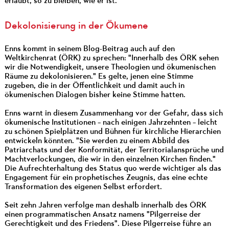
erlaubt, so zu bleiben, wie er ist.
Dekolonisierung in der Ökumene
Enns kommt in seinem Blog-Beitrag auch auf den
Weltkirchenrat (ÖRK) zu sprechen: "Innerhalb des ÖRK sehen
wir die Notwendigkeit, unsere Theologien und ökumenischen
Räume zu dekolonisieren." Es gelte, jenen eine Stimme
zugeben, die in der Öffentlichkeit und damit auch in
ökumenischen Dialogen bisher keine Stimme hatten.
Enns warnt in diesem Zusammenhang vor der Gefahr, dass sich
ökumenische Institutionen – nach einigen Jahrzehnten – leicht
zu schönen Spielplätzen und Bühnen für kirchliche Hierarchien
entwickeln könnten. "Sie werden zu einem Abbild des
Patriarchats und der Konformität, der Territorialansprüche und
Machtverlockungen, die wir in den einzelnen Kirchen finden."
Die Aufrechterhaltung des Status quo werde wichtiger als das
Engagement für ein prophetisches Zeugnis, das eine echte
Transformation des eigenen Selbst erfordert.
Seit zehn Jahren verfolge man deshalb innerhalb des ÖRK
einen programmatischen Ansatz namens "Pilgerreise der
Gerechtigkeit und des Friedens". Diese Pilgerreise führe an