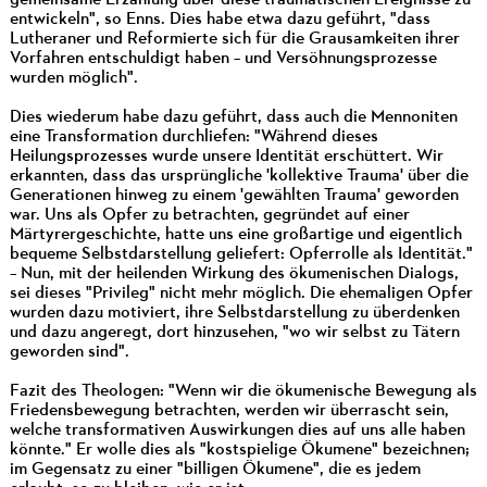
gemeinsame Erzählung über diese traumatischen Ereignisse zu
entwickeln", so Enns. Dies habe etwa dazu geführt, "dass
Lutheraner und Reformierte sich für die Grausamkeiten ihrer
Vorfahren entschuldigt haben – und Versöhnungsprozesse
wurden möglich".
Dies wiederum habe dazu geführt, dass auch die Mennoniten
eine Transformation durchliefen: "Während dieses
Heilungsprozesses wurde unsere Identität erschüttert. Wir
erkannten, dass das ursprüngliche 'kollektive Trauma' über die
Generationen hinweg zu einem 'gewählten Trauma' geworden
war. Uns als Opfer zu betrachten, gegründet auf einer
Märtyrergeschichte, hatte uns eine großartige und eigentlich
bequeme Selbstdarstellung geliefert: Opferrolle als Identität."
– Nun, mit der heilenden Wirkung des ökumenischen Dialogs,
sei dieses "Privileg" nicht mehr möglich. Die ehemaligen Opfer
wurden dazu motiviert, ihre Selbstdarstellung zu überdenken
und dazu angeregt, dort hinzusehen, "wo wir selbst zu Tätern
geworden sind".
Fazit des Theologen: "Wenn wir die ökumenische Bewegung als
Friedensbewegung betrachten, werden wir überrascht sein,
welche transformativen Auswirkungen dies auf uns alle haben
könnte." Er wolle dies als "kostspielige Ökumene" bezeichnen;
im Gegensatz zu einer "billigen Ökumene", die es jedem