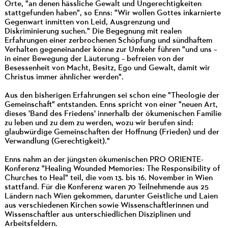
Orte, "an denen hässliche Gewalt und Ungerechtigkeiten
stattgefunden haben", so Enns: "Wir wollen Gottes inkarnierte
Gegenwart inmitten von Leid, Ausgrenzung und
Diskriminierung suchen." Die Begegnung mit realen
Erfahrungen einer zerbrochenen Schöpfung und sündhaftem
Verhalten gegeneinander könne zur Umkehr führen "und uns –
in einer Bewegung der Läuterung – befreien von der
Besessenheit von Macht, Besitz, Ego und Gewalt, damit wir
Christus immer ähnlicher werden".
Aus den bisherigen Erfahrungen sei schon eine "Theologie der
Gemeinschaft" entstanden. Enns spricht von einer "neuen Art,
dieses 'Band des Friedens' innerhalb der ökumenischen Familie
zu leben und zu dem zu werden, wozu wir berufen sind:
glaubwürdige Gemeinschaften der Hoffnung (Frieden) und der
Verwandlung (Gerechtigkeit)."
Enns nahm an der jüngsten ökumenischen PRO ORIENTE-
Konferenz "Healing Wounded Memories: The Responsibility of
Churches to Heal" teil, die vom 13. bis 16. November in Wien
stattfand. Für die Konferenz waren 70 Teilnehmende aus 25
Ländern nach Wien gekommen, darunter Geistliche und Laien
aus verschiedenen Kirchen sowie Wissenschaftlerinnen und
Wissenschaftler aus unterschiedlichen Disziplinen und
Arbeitsfeldern.