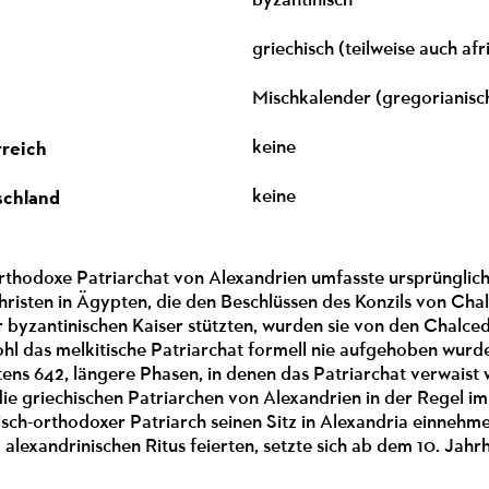
byzantinisch
griechisch (teilweise auch af
Mischkalender (gregorianisch
rreich
keine
schland
keine
rthodoxe Patriarchat von Alexandrien umfasste ursprünglic
risten in Ägypten, die den Beschlüssen des Konzils von Chalc
r byzantinischen Kaiser stützten, wurden sie von den Chalce
hl das melkitische Patriarchat formell nie aufgehoben wurde
ns 642, längere Phasen, in denen das Patriarchat verwaist w
 die griechischen Patriarchen von Alexandrien in der Regel im
isch-orthodoxer Patriarch seinen Sitz in Alexandria einnehm
 alexandrinischen Ritus feierten, setzte sich ab dem 10. Jahr