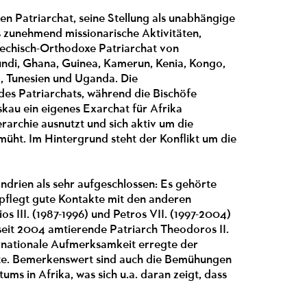
en Patriarchat, seine Stellung als unabhängige
s zunehmend missionarische Aktivitäten,
riechisch-Orthodoxe Patriarchat von
undi, Ghana, Guinea, Kamerun, Kenia, Kongo,
, Tunesien und Uganda. Die
des Patriarchats, während die Bischöfe
kau ein eigenes Exarchat für Afrika
rarchie ausnutzt und sich aktiv um die
üht. Im Hintergrund steht der Konflikt um die
ndrien als sehr aufgeschlossen: Es gehörte
pflegt gute Kontakte mit den anderen
os III. (1987-1996) und Petros VII. (1997-2004)
seit 2004 amtierende Patriarch Theodoros II.
ernationale Aufmerksamkeit erregte der
ihte. Bemerkenswert sind auch die Bemühungen
ums in Afrika, was sich u.a. daran zeigt, dass