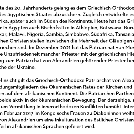
fte des 20. Jahrhunderts gelang es dem Griechisch-Orthodox
des ägyptischen Staates abzusichern. Zugleich entwickelte e
rika, später auch im Süden des Kontinents. Heute hat das G
r in Ägypten auch Bischofssitze in Äthiopien, Botswana, Bur
ar, Malawi, Nigeria, Sambia, Simbabwe, Südafrika, Tansania
hen Christen stellen inzwischen die Mehrheit der Gläubigen 
riechen sind. Im Dezember 2021 hat das Patriarchat von Mos
e Unzufriedenheit mancher Priester mit der griechischen Hie
g zum Patriarchat von Alexandrien gehörender Priester bem
he der Ukraine.
insicht gilt das Griechisch-Orthodoxe Patriarchat von Alexa
dungsmitgliedern des Ökumenischen Rates der Kirchen und 
hen auf dem afrikanischen Kontinent. Die Patriarchen Partheni
beide aktiv in der ökumenischen Bewegung. Der derzeitige, 
m um Vermittlung in innerorthodoxen Konflikten bemüht. Int
r im Februar 2017 im Kongo sechs Frauen zu Diakoninnen we
von Alexandrien um eine Inkulturation des östlichen Christent
eil in afrikanischen Sprachen gefeiert wird.