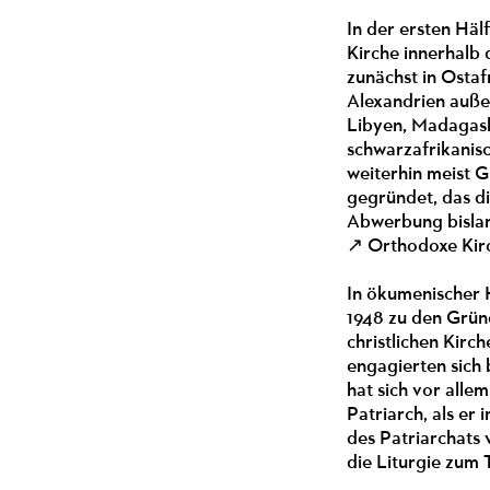
In der ersten Häl
Kirche innerhalb 
zunächst in Ostaf
Alexandrien auße
Libyen, Madagask
schwarzafrikanisc
weiterhin meist G
gegründet, das di
Abwerbung bislan
↗ Orthodoxe Kirc
In ökumenischer H
1948 zu den Grün
christlichen Kirc
engagierten sich 
hat sich vor alle
Patriarch, als e
des Patriarchats 
die Liturgie zum T