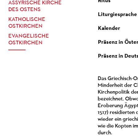
Ritus
ASSYRISCHE KIRCHE
DES OSTENS
Liturgiesprache
KATHOLISCHE
OSTKIRCHEN
Kalender
EVANGELISCHE
Präsenz in Öste
OSTKIRCHEN
Präsenz in Deut
Das Griechisch-O
Minderheit der Ch
Kirchenpolitik de
bezeichnet. Obwo
Eroberung Ägypte
1517) residierten
wieder ein griech
wie die Kopten im
durch.