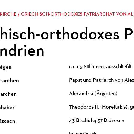
KIRCHE
/ GRIECHISCH-ORTHODOXES PATRIARCHAT VON A
hisch-orthodoxes P
ndrien
bigen
ca. 1,3 Millionen, ausschließli
erarchen
Papst und Patriarch von Ale
rarchen
Alexandria (Ägypten)
nhaber
Theodoros II. (Horeftakis), 
özesen
43 Bischöfe; 37 Diözesen