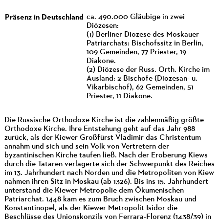
Präsenz in Deutschland
ca. 490.000 Gläubige in zwei
Diözesen:
(1) Berliner Diözese des Moskauer
Patriarchats: Bischofssitz in Berlin,
109 Gemeinden, 77 Priester, 19
Diakone.
(2) Diözese der Russ. Orth. Kirche im
Ausland: 2 Bischöfe (Diözesan- u.
Vikarbischof), 62 Gemeinden, 51
Priester, 11 Diakone.
Die Russische Orthodoxe Kirche ist die zahlenmäßig größte
Orthodoxe Kirche. Ihre Entstehung geht auf das Jahr 988
zurück, als der Kiewer Großfürst Vladimir das Christentum
annahm und sich und sein Volk von Vertretern der
byzantinischen Kirche taufen ließ. Nach der Eroberung Kiews
durch die Tataren verlagerte sich der Schwerpunkt des Reiches
im 13. Jahrhundert nach Norden und die Metropoliten von Kiew
nahmen ihren Sitz in Moskau (ab 1326). Bis ins 15. Jahrhundert
unterstand die Kiewer Metropolie dem Ökumenischen
Patriarchat. 1448 kam es zum Bruch zwischen Moskau und
Konstantinopel, als der Kiewer Metropolit Isidor die
Beschlüsse des Unionskonzils von Ferrara-Florenz (1438/39) in