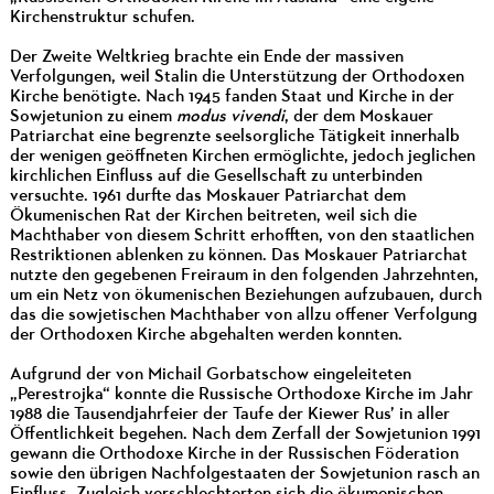
Kirchenstruktur schufen.
Der Zweite Weltkrieg brachte ein Ende der massiven
Verfolgungen, weil Stalin die Unterstützung der Orthodoxen
Kirche benötigte. Nach 1945 fanden Staat und Kirche in der
Sowjetunion zu einem
modus vivendi
, der dem Moskauer
Patriarchat eine begrenzte seelsorgliche Tätigkeit innerhalb
der wenigen geöffneten Kirchen ermöglichte, jedoch jeglichen
kirchlichen Einfluss auf die Gesellschaft zu unterbinden
versuchte. 1961 durfte das Moskauer Patriarchat dem
Ökumenischen Rat der Kirchen beitreten, weil sich die
Machthaber von diesem Schritt erhofften, von den staatlichen
Restriktionen ablenken zu können. Das Moskauer Patriarchat
nutzte den gegebenen Freiraum in den folgenden Jahrzehnten,
um ein Netz von ökumenischen Beziehungen aufzubauen, durch
das die sowjetischen Machthaber von allzu offener Verfolgung
der Orthodoxen Kirche abgehalten werden konnten.
Aufgrund der von Michail Gorbatschow eingeleiteten
„Perestrojka“ konnte die Russische Orthodoxe Kirche im Jahr
1988 die Tausendjahrfeier der Taufe der Kiewer Rus’ in aller
Öffentlichkeit begehen. Nach dem Zerfall der Sowjetunion 1991
gewann die Orthodoxe Kirche in der Russischen Föderation
sowie den übrigen Nachfolgestaaten der Sowjetunion rasch an
Einfluss. Zugleich verschlechterten sich die ökumenischen