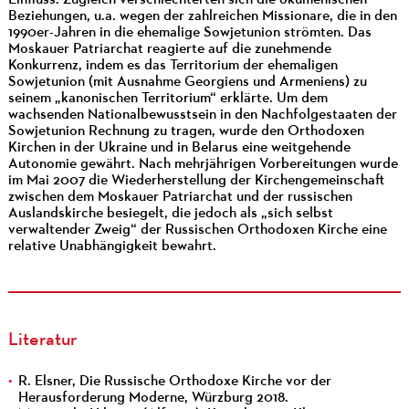
Beziehungen, u.a. wegen der zahlreichen Missionare, die in den
1990er-Jahren in die ehemalige Sowjetunion strömten. Das
Moskauer Patriarchat reagierte auf die zunehmende
Konkurrenz, indem es das Territorium der ehemaligen
Sowjetunion (mit Ausnahme Georgiens und Armeniens) zu
seinem „kanonischen Territorium“ erklärte. Um dem
wachsenden Nationalbewusstsein in den Nachfolgestaaten der
Sowjetunion Rechnung zu tragen, wurde den Orthodoxen
Kirchen in der Ukraine und in Belarus eine weitgehende
Autonomie gewährt. Nach mehrjährigen Vorbereitungen wurde
im Mai 2007 die Wiederherstellung der Kirchengemeinschaft
zwischen dem Moskauer Patriarchat und der russischen
Auslandskirche besiegelt, die jedoch als „sich selbst
verwaltender Zweig“ der Russischen Orthodoxen Kirche eine
relative Unabhängigkeit bewahrt.
Literatur
R. Elsner, Die Russische Orthodoxe Kirche vor der
Herausforderung Moderne, Würzburg 2018.