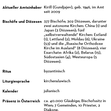
Aktueller Amtsinhaber
Kirill (Gundjajev), geb. 1946, im Amt
seit 2009
Bischöfe und Diözesen
377 Bischöfe; 302 Diözesen, darunter
zwei autonome Kirchen: China (1) und
Japan (3 Diözesen); fünf
„selbstverwaltende“ Kirchen: Estland
(1), Lettland (2), Moldau (6), Ukraine
(53) und die „Russische Orthodoxe
Kirche im Ausland“ (8 Diözesen); vier
Exarchate: Afrika (2), Belarus (15),
Südostasien (4), Westeuropa (5
Diözesen).
Ritus
byzantinisch
Liturgiesprache
kirchenslawisch
Kalender
julianisch
Präsenz in Österreich
ca. 40.000 Gläubige; Bischofssitz in
Wien; 7 Gemeinden, 10 Priester, 2
Diakone.