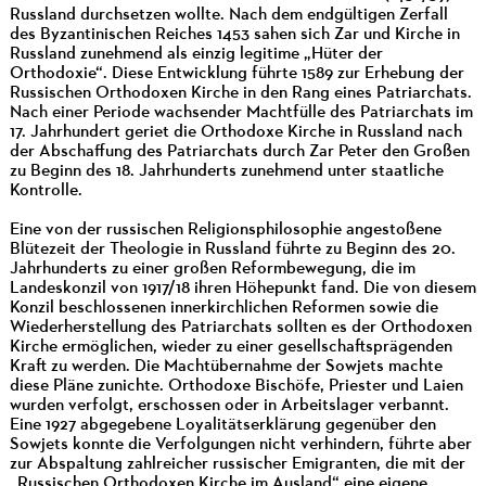
Russland durchsetzen wollte. Nach dem endgültigen Zerfall
des Byzantinischen Reiches 1453 sahen sich Zar und Kirche in
Russland zunehmend als einzig legitime „Hüter der
Orthodoxie“. Diese Entwicklung führte 1589 zur Erhebung der
Russischen Orthodoxen Kirche in den Rang eines Patriarchats.
Nach einer Periode wachsender Machtfülle des Patriarchats im
17. Jahrhundert geriet die Orthodoxe Kirche in Russland nach
der Abschaffung des Patriarchats durch Zar Peter den Großen
zu Beginn des 18. Jahrhunderts zunehmend unter staatliche
Kontrolle.
Eine von der russischen Religionsphilosophie angestoßene
Blütezeit der Theologie in Russland führte zu Beginn des 20.
Jahrhunderts zu einer großen Reformbewegung, die im
Landeskonzil von 1917/18 ihren Höhepunkt fand. Die von diesem
Konzil beschlossenen innerkirchlichen Reformen sowie die
Wiederherstellung des Patriarchats sollten es der Orthodoxen
Kirche ermöglichen, wieder zu einer gesellschaftsprägenden
Kraft zu werden. Die Machtübernahme der Sowjets machte
diese Pläne zunichte. Orthodoxe Bischöfe, Priester und Laien
wurden verfolgt, erschossen oder in Arbeitslager verbannt.
Eine 1927 abgegebene Loyalitätserklärung gegenüber den
Sowjets konnte die Verfolgungen nicht verhindern, führte aber
zur Abspaltung zahlreicher russischer Emigranten, die mit der
„Russischen Orthodoxen Kirche im Ausland“ eine eigene