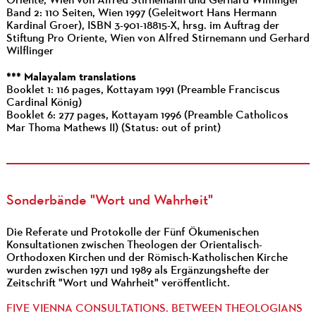
Oriente, Wien von Alfred Stirnemann und Gerhard Wilflinger
Band 2: 110 Seiten, Wien 1997 (Geleitwort Hans Hermann
Kardinal Groer), ISBN 3-901-18815-X, hrsg. im Auftrag der
Stiftung Pro Oriente, Wien von Alfred Stirnemann und Gerhard
Wilflinger
*** Malayalam translations
Booklet 1: 116 pages, Kottayam 1991 (Preamble Franciscus
Cardinal König)
Booklet 6: 277 pages, Kottayam 1996 (Preamble Catholicos
Mar Thoma Mathews II) (Status: out of print)
Sonderbände "Wort und Wahrheit"
Die Referate und Protokolle der Fünf Ökumenischen
Konsultationen zwischen Theologen der Orientalisch-
Orthodoxen Kirchen und der Römisch-Katholischen Kirche
wurden zwischen 1971 und 1989 als Ergänzungshefte der
Zeitschrift "Wort und Wahrheit" veröffentlicht.
FIVE VIENNA CONSULTATIONS. BETWEEN THEOLOGIANS