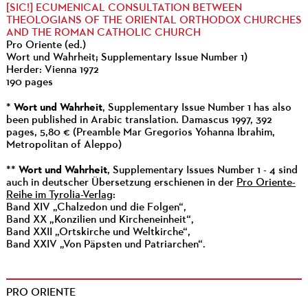
[SIC!] ECUMENICAL CONSULTATION BETWEEN
THEOLOGIANS OF THE ORIENTAL ORTHODOX CHURCHES
AND THE ROMAN CATHOLIC CHURCH
Pro Oriente (ed.)
Wort und Wahrheit; Supplementary Issue Number 1)
Herder: Vienna 1972
190 pages
Wort und Wahrheit
*
, Supplementary Issue Number 1 has also
been published in Arabic translation. Damascus 1997, 392
pages, 5,80 € (Preamble Mar Gregorios Yohanna Ibrahim,
Metropolitan of Aleppo)
Wort und Wahrheit
**
, Supplementary Issues Number 1 - 4 sind
auch in deutscher Übersetzung erschienen in der
Pro Oriente-
Reihe im Tyrolia-Verlag
:
Band XIV „Chalzedon und die Folgen“,
Band XX „Konzilien und Kircheneinheit“,
Band XXII „Ortskirche und Weltkirche“,
Band XXIV „Von Päpsten und Patriarchen“.
PRO ORIENTE