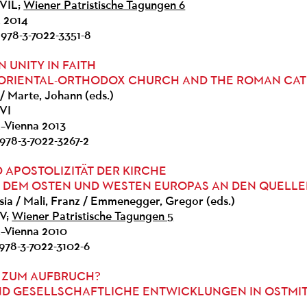
VIL;
Wiener Patristische Tagungen 6
k 2014
 978-3-7022-3351-8
UNITY IN FAITH
ORIENTAL-ORTHODOX CHURCH AND THE ROMAN CA
 / Marte, Johann (eds.)
VI
k–Vienna 2013
978-3-7022-3267-2
D APOSTOLIZITÄT DER KIRCHE
 DEM OSTEN UND WESTEN EUROPAS AN DEN QUELL
sia / Mali, Franz / Emmenegger, Gregor (eds.)
V;
Wiener Patristische Tagungen 5
k–Vienna 2010
 978-3-7022-3102-6
 ZUM AUFBRUCH?
ND GESELLSCHAFTLICHE ENTWICKLUNGEN IN OSTMI