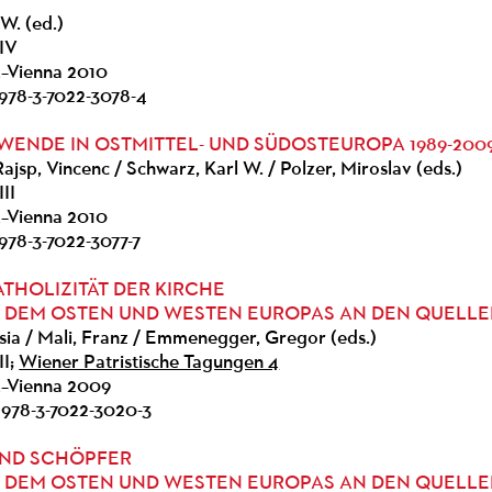
S
W. (ed.)
IV
k–Vienna 2010
 978-3-7022-3078-4
WENDE IN OSTMITTEL- UND SÜDOSTEUROPA 1989-200
ajsp, Vincenc / Schwarz, Karl W. / Polzer, Miroslav (eds.)
II
k–Vienna 2010
978-3-7022-3077-7
ATHOLIZITÄT DER KIRCHE
 DEM OSTEN UND WESTEN EUROPAS AN DEN QUELL
sia / Mali, Franz / Emmenegger, Gregor (eds.)
II;
Wiener Patristische Tagungen 4
ck–Vienna 2009
 978-3-7022-3020-3
UND SCHÖPFER
 DEM OSTEN UND WESTEN EUROPAS AN DEN QUELL