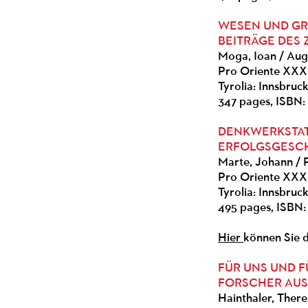
WESEN UND GR
BEITRÄGE DES
Moga, Ioan / Augu
Pro Oriente XXX
Tyrolia: Innsbruc
347 pages, ISBN:
DENKWERKSTAT
ERFOLGSGESCHI
Marte, Johann / P
Pro Oriente XXX
Tyrolia: Innsbruc
495 pages, ISBN:
Hier
können Sie 
FÜR UNS UND F
FORSCHER AUS
Hainthaler, Ther