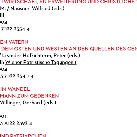
TWIRTSCHAFT, EU-ERWEITERUNG UND CHRISTLICH
M. / Nausner, Wilfried (eds.)
II
2004
3-7022-2554-4
DEN VÄTERN
 DEM OSTEN UND WESTEN AN DEN QUELLEN DES G
/ Leander Hofrichterm, Peter (eds.)
II;
Wiener Patristische Tagungen 1
2004
 3-7022-2540-4
 IM WANDEL
EMANN ZUM GEDENKEN
ilflinger, Gerhard (eds.)
001
 3-7022-2392-4
UND PATRIARCHEN