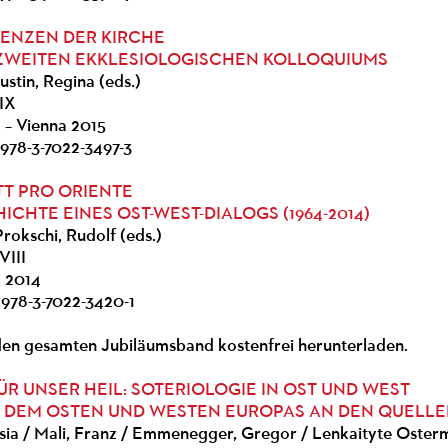
ENZEN DER KIRCHE
 ZWEITEN EKKLESIOLOGISCHEN KOLLOQUIUMS
stin, Regina (eds.)
IX
k – Vienna 2015
 978-3-7022-3497-3
T PRO ORIENTE
CHTE EINES OST-WEST-DIALOGS (1964-2014)
rokschi, Rudolf (eds.)
VIII
k 2014
 978-3-7022-3420-1
den gesamten Jubiläumsband kostenfrei herunterladen.
ÜR UNSER HEIL: SOTERIOLOGIE IN OST UND WEST
 DEM OSTEN UND WESTEN EUROPAS AN DEN QUELL
esia / Mali, Franz / Emmenegger, Gregor / Lenkaityte Oster