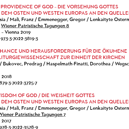
 PROVIDENCE OF GOD – DIE VORSEHUNG GOTTES
 DEM OSTEN UND WESTEN EUROPAS AN DEN QUELL
esia / Mali, Franz / Emmenegger, Gregor / Lenkaityte Oster
;
Wiener Patristische Tagungen 8
k – Vienna 2019
 973-3-7022-3819-3
 CHANCE UND HERAUSFORDERUNG FÜR DIE ÖKUMENE
LITURGIEWISSENSCHAFT ZUR EINHEIT DER KIRCHEN
/ Bukovec, Predrag / Haspelmath-Finatti, Dorothea / Wegsch
k 2018
879-3-7022-3725-7
WISDOM OF GOD / DIE WEISHEIT GOTTES
 DEM OSTEN UND WESTEN EUROPAS AN DEN QUELL
esia / Mali, Franz / Emmenegger, Gregor / Lenkaityte Oster
Wiener Patristische Tagungen 7
k 2017
 978-3-7022-3578-9