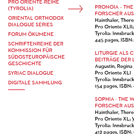
PRO ORIENTE-REIHE
PRONOIA – THE
(TYROLIA)
FORSCHER AUS
ORIENTAL ORTHODOX
Hainthaler, Ther
DIALOGUE SERIES
Pro Oriente XLII
Tyrolia: Innsbruc
FORUM ÖKUMENE
445 pages, ISBN:
SCHRIFTENREIHE DER
KOMMISSION FÜR
LITURGIE ALS
SÜDOSTEUROPÄISCHE
BEITRÄGE DER 
GESCHICHTE
Augustin, Regina 
Pro Oriente XLI
SYRIAC DIALOGUE
Tyrolia: Innsbruc
DIGITALE SAMMLUNG
154 pages, ISBN: 
SOPHIA - THE 
FORSCHER AUS
Hainthaler, Ther
Pro Oriente XL;
Tyrolia: Innsbruc
412 pages, ISBN: