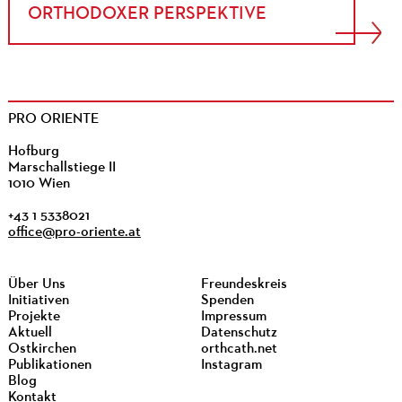
ORTHODOXER PERSPEKTIVE
PRO ORIENTE
Hofburg
Marschallstiege II
1010 Wien
+43 1 5338021
office@pro-oriente.at
Über Uns
Freundeskreis
Initiativen
Spenden
Projekte
Impressum
Aktuell
Datenschutz
Ostkirchen
orthcath.net
Publikationen
Instagram
Blog
Kontakt