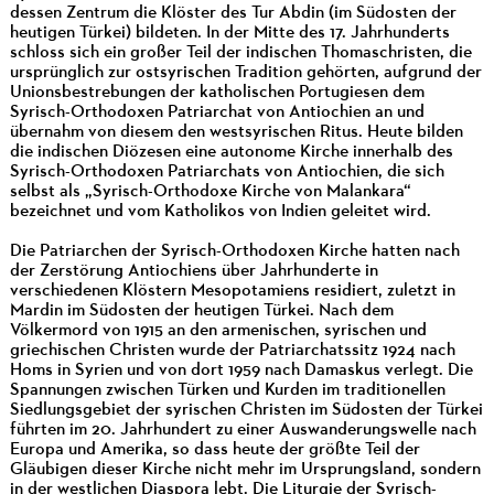
dessen Zentrum die Klöster des Tur Abdin (im Südosten der
heutigen Türkei) bildeten. In der Mitte des 17. Jahrhunderts
schloss sich ein großer Teil der indischen Thomaschristen, die
ursprünglich zur ostsyrischen Tradition gehörten, aufgrund der
Unionsbestrebungen der katholischen Portugiesen dem
Syrisch-Orthodoxen Patriarchat von Antiochien an und
übernahm von diesem den westsyrischen Ritus. Heute bilden
die indischen Diözesen eine autonome Kirche innerhalb des
Syrisch-Orthodoxen Patriarchats von Antiochien, die sich
selbst als „Syrisch-Orthodoxe Kirche von Malankara“
bezeichnet und vom Katholikos von Indien geleitet wird.
Die Patriarchen der Syrisch-Orthodoxen Kirche hatten nach
der Zerstörung Antiochiens über Jahrhunderte in
verschiedenen Klöstern Mesopotamiens residiert, zuletzt in
Mardin im Südosten der heutigen Türkei. Nach dem
Völkermord von 1915 an den armenischen, syrischen und
griechischen Christen wurde der Patriarchatssitz 1924 nach
Homs in Syrien und von dort 1959 nach Damaskus verlegt. Die
Spannungen zwischen Türken und Kurden im traditionellen
Siedlungsgebiet der syrischen Christen im Südosten der Türkei
führten im 20. Jahrhundert zu einer Auswanderungswelle nach
Europa und Amerika, so dass heute der größte Teil der
Gläubigen dieser Kirche nicht mehr im Ursprungsland, sondern
in der westlichen Diaspora lebt. Die Liturgie der Syrisch-