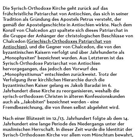
Die Syrisch-Orthodoxe Kirche geht zurück auf das
frühchristliche Patriarchat von Antiochien, das sich in seiner
Tradition als Gründung des Apostels Petrus versteht, der
gemäß der Apostelgeschichte in Antiochien wirkte. Nach dem
Konzil von Chalcedon 451 spaltete sich dieses Patriarchat in
die Gruppe der Anhänger der christologischen Beschlüsse von
Chalcedon (
Griechisch-Orthodoxes Patriarchat von
Antiochien
), und die Gegner von Chalcedon, die von den
byzantinischen Kaisern verfolgt und über Jahrhunderte als
„Monophysiten“ bezeichnet wurden. Aus Letzteren ist das
Syrisch-Orthodoxe Patriarchat von Antiochien
hervorgegangen, das jedoch den Vorwurf des
„Monophysitismus“ entschieden zurückweist. Trotz der
Verfolgung ihrer kirchlichen Hierarchie durch die
byzantinischen Kaiser gelang es Jakob Baradai im 6.
Jahrhundert diese Kirche zu reorganisieren, weshalb die
syrisch-orthodoxen Christen in älteren Konfessionskunden
auch als „Jakobiten“ bezeichnet werden – eine
Fremdbezeichnung, die von ihnen selbst abgelehnt wird.
Nach einer Blütezeit im 12./13. Jahrhundert folgte ab dem 14.
Jahrhundert eine lange Periode des Niedergangs unter der
muslimischen Herrschaft. In dieser Zeit wurde die Identität der
Syrisch-Orthodoxen Kirche vor allem vom Mönchtum bewahrt,