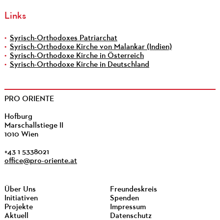
Links
Syrisch-Orthodoxes Patriarchat
Syrisch-Orthodoxe Kirche von Malankar (Indien)
Syrisch-Orthodoxe Kirche in Österreich
Syrisch-Orthodoxe Kirche in Deutschland
PRO ORIENTE
Hofburg
Marschallstiege II
1010 Wien
+43 1 5338021
office@pro-oriente.at
Über Uns
Freundeskreis
Initiativen
Spenden
Projekte
Impressum
Aktuell
Datenschutz