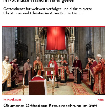
in Not müssen Hand in Hand gehen
Gottesdienst für weltweit verfolgte und diskriminierte
Christinnen und Christen im Alten Dom in Linz ...
19. March 2026
Wien
Ökumene: Orthodoxe Kreuzverehrung im Stift